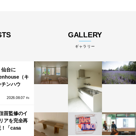
STS
GALLERY
ギャラリー
仙台に
henhouse（キ
ッチンハウ
/GRAFTEKT
2026.08.07
ラフテクト）
Fri
エリア初の大
ョールームが
佳苗監修のイ
リアを完全再
オープン！
！「casa
iere（カーサ・