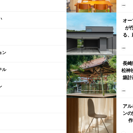
リン
える
い
ルな
オー
が
る、
けた
まい
ョン
か
長崎
テル
松神
築計
ス
ン
「
鈴
アル
ンの
作
Ch