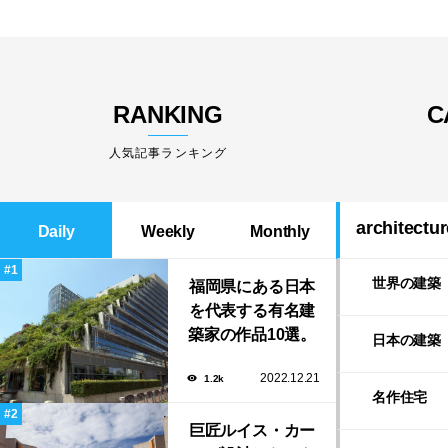
RANKING
C
人気記事ランキング
architectur
Daily
Weekly
Monthly
世界の建築
福岡県にある日本
を代表する有名建
築家の作品10選。
日本の建築
隈研吾の美しいス
2022.12.21
1.2k
タバから磯崎新に
名作住宅
よる鮨屋まで！
巨匠ルイス・カー