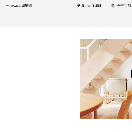
#casa 編集部
舟見百加
5
3,258