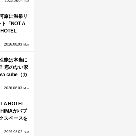
2026.08.04
TZ HANSENか
Tue
界で唯一、日
河原に温泉リ
で発売開始！
ト「NOT A
HOTEL
GAWARA」が
2026.08.03
生！販売を日
Mon
海外同時に開
性能は本当に
始！
？ 窓のない家
sa cube（カ
サ・キュー
2026.08.03
」が叶えるプ
Mon
バシーと安心
T A HOTEL
感の正体
SHIMAがパブ
クスペースを
し、新ハウス
2026.08.02
HILL2.0」
Sun