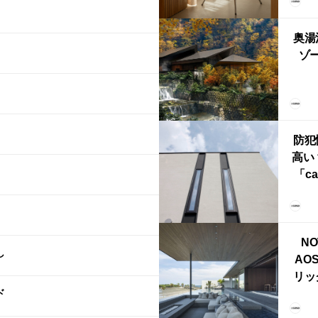
FRI
ら世
奥湯
本
ゾー
YU
誕
本・
防犯
高い
「ca
ー
ブ）
ライ
NO
し
AO
リッ
ド
拡張
「C