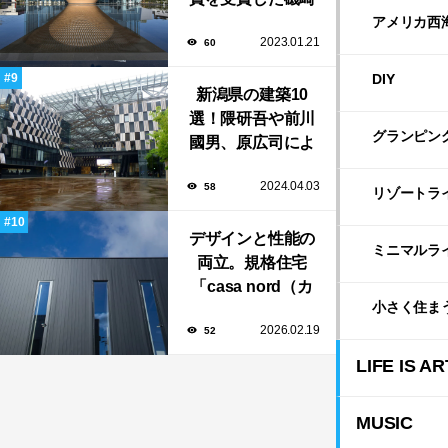
新や坂茂など有名
アメリカ西
2023.01.21
60
建築家が手掛けた
美しい建築も多
DIY
新潟県の建築10
数！
選！隈研吾や前川
グランピン
國男、原広司によ
る、地元地域に馴
2024.04.03
58
染む至極の建築揃
リゾートラ
い！
デザインと性能の
ミニマルラ
両立。規格住宅
「casa nord（カ
小さく住ま
ーサ・ノルド）」
2026.02.19
52
のスリット窓に隠
された、断熱と採
LIFE IS AR
光の秘密
MUSIC