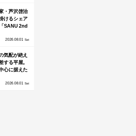
OAST」が開
家・芦沢啓治
業！
掛けるシェア
SANU 2nd
Home Co-
2026.08.01
ers」、新拠点
Sat
AY 館山」が販
の気配が絶え
売開始
差する平屋。
中心に据えた
まい「団欒の
2026.08.01
杜」
Sat