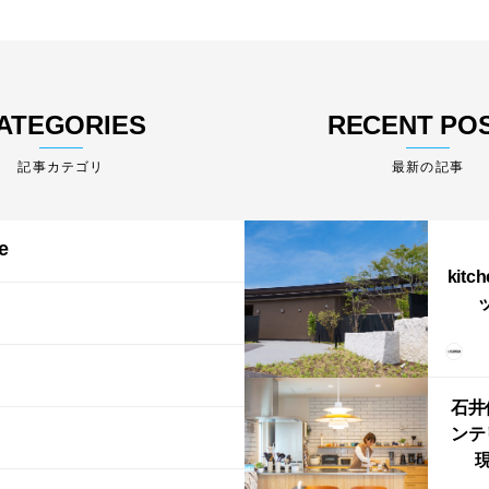
ATEGORIES
RECENT PO
最新の記事
e
kitc
ス）
（グ
東北
型シ
石井
ンテ
現
lin