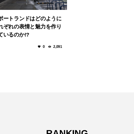
ポートランドはどのように
れぞれの表情と魅力を作り
ているのか!?
0
2,091
RANKING