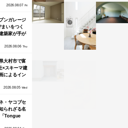
2026.08.07
ネル）」で叶
Fri
北欧ナチュラ
部屋づくり。
プンガレージ
佇まいをつく
建築家が手が
ミニマルな住
2026.08.06
「ふわりと浮
Thu
び上がる住ま
県大村市で富
い」
社×スキーマ建
画によるイン
タレーション
2026.08.05
循環する竹風
Wed
」が公開！
ネ・ヤコブセ
知られざる名
「Tongue
air」が復刻。