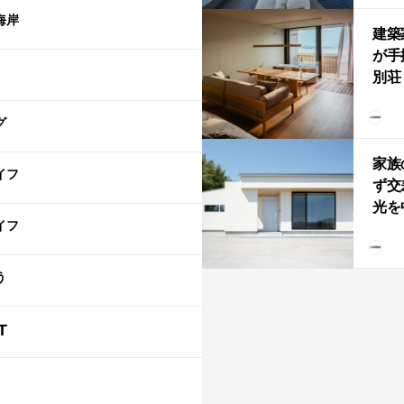
「C
海岸
建築
が手
別荘「
Own
グ
「R
家族
イフ
ず交
光を
イフ
住
う
T