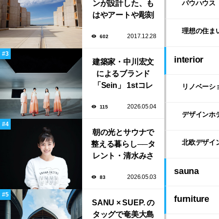
ンが設計した、も
バウハウス
はやアートや彫刻
のような「ソーク
理想の住ま
2017.12.28
602
研究所」。
interior
建築家・中川宏文
によるブランド
「Sein」 1stコレ
リノベーシ
クション展示会が
2026.05.04
115
表参道にて開催！
デザインホ
朝の光とサウナで
北欧デザイ
整える暮らし──タ
レント・清水みさ
とが大切にする“気
sauna
2026.05.03
83
持ちいい暮らし”
furniture
SANU × SUEP. の
タッグで奄美大島