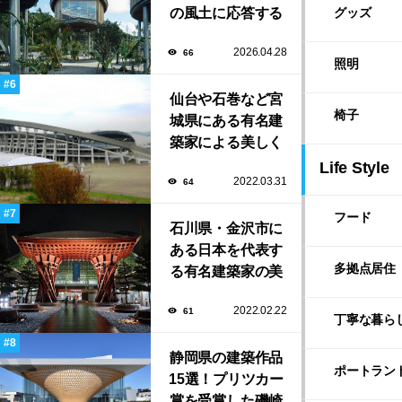
の風土に応答する
グッズ
建築「ARC」が完
2026.04.28
66
成！
照明
仙台や石巻など宮
椅子
城県にある有名建
築家による美しく
ユニークな建築作
Life Style
2022.03.31
64
品13選
フード
石川県・金沢市に
ある日本を代表す
多拠点居住
る有名建築家の美
しい建築作品10選
2022.02.22
61
丁寧な暮ら
静岡県の建築作品
ポートラン
15選！プリツカー
賞を受賞した磯崎