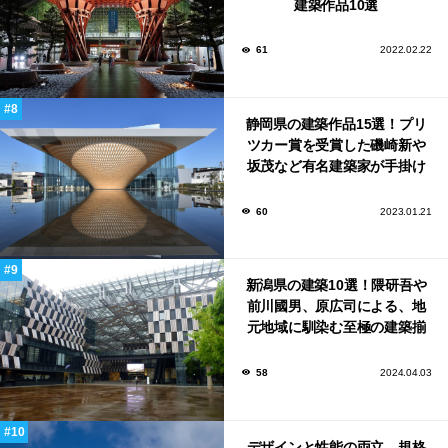
建築作品10選
61
2022.02.22
静岡県の建築作品15選！プリ
ツカー賞を受賞した磯崎新や
坂茂など有名建築家が手掛け
た美しい建築も多数！
60
2023.01.21
新潟県の建築10選！隈研吾や
前川國男、原広司による、地
元地域に馴染む至極の建築揃
い！
58
2024.04.03
デザインと性能の両立。規格