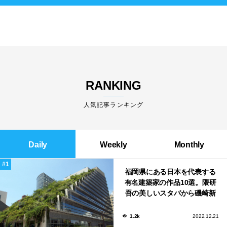
RANKING
人気記事ランキング
Daily
Weekly
Monthly
福岡県にある日本を代表する
有名建築家の作品10選。隈研
吾の美しいスタバから磯崎新
による鮨屋まで！
1.2k
2022.12.21