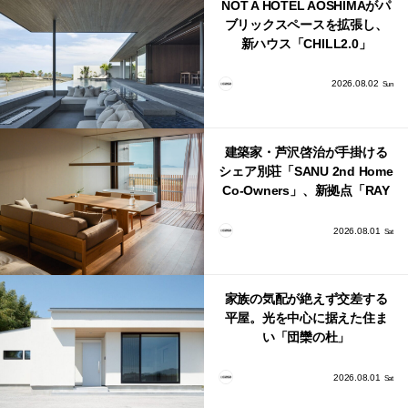
NOT A HOTEL AOSHIMAがパ
ブリックスペースを拡張し、
新ハウス「CHILL2.0」
「COAST」が開業！
2026.08.02
Sun
建築家・芦沢啓治が手掛ける
シェア別荘「SANU 2nd Home
Co-Owners」、新拠点「RAY
館山」が販売開始
2026.08.01
Sat
家族の気配が絶えず交差する
平屋。光を中心に据えた住ま
い「団欒の杜」
2026.08.01
Sat