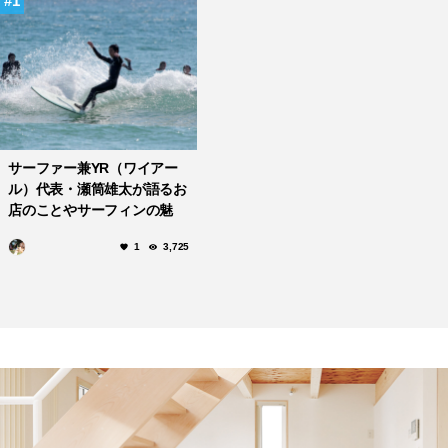
1
サーファー兼YR（ワイアー
ル）代表・瀬筒雄太が語るお
店のことやサーフィンの魅
力。
1
3,725