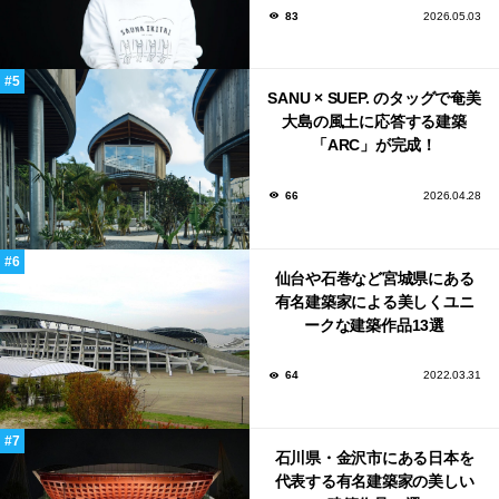
83
2026.05.03
SANU × SUEP. のタッグで奄美
大島の風土に応答する建築
「ARC」が完成！
66
2026.04.28
仙台や石巻など宮城県にある
有名建築家による美しくユニ
ークな建築作品13選
64
2022.03.31
石川県・金沢市にある日本を
代表する有名建築家の美しい