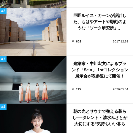
巨匠ルイス・カーンが設計し
た、もはやアートや彫刻のよ
うな「ソーク研究所」。
602
2017.12.28
建築家・中川宏文によるブラ
ンド「Sein」 1stコレクション
展示会が表参道にて開催！
115
2026.05.04
朝の光とサウナで整える暮ら
し──タレント・清水みさとが
大切にする“気持ちいい暮ら
し”