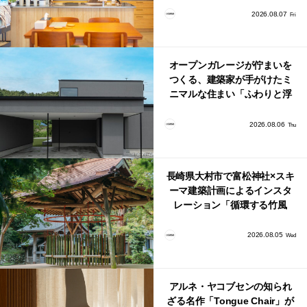
り。
2026.08.07
Fri
オープンガレージが佇まいを
つくる、建築家が手がけたミ
ニマルな住まい「ふわりと浮
かび上がる住まい」
2026.08.06
Thu
長崎県大村市で富松神社×スキ
ーマ建築計画によるインスタ
レーション「循環する竹風
鈴」が公開！
2026.08.05
Wed
アルネ・ヤコブセンの知られ
ざる名作「Tongue Chair」が