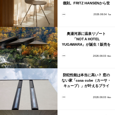
復刻。FRITZ HANSENから世
界で唯一、日本で発売開始！
2026.08.04
Tue
奥湯河原に温泉リゾート
「NOT A HOTEL
YUGAWARA」が誕生！販売を
日本・海外同時に開始！
2026.08.03
Mon
防犯性能は本当に高い？ 窓の
ない家「casa cube（カーサ・
キューブ）」が叶えるプライ
バシーと安心感の正体
2026.08.03
Mon