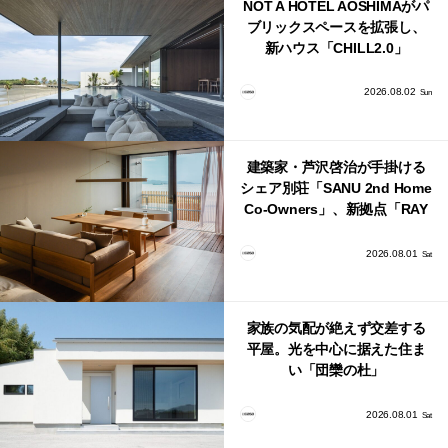
NOT A HOTEL AOSHIMAがパ
ブリックスペースを拡張し、
新ハウス「CHILL2.0」
「COAST」が開業！
2026.08.02
Sun
建築家・芦沢啓治が手掛ける
シェア別荘「SANU 2nd Home
Co-Owners」、新拠点「RAY
館山」が販売開始
2026.08.01
Sat
家族の気配が絶えず交差する
平屋。光を中心に据えた住ま
い「団欒の杜」
2026.08.01
Sat