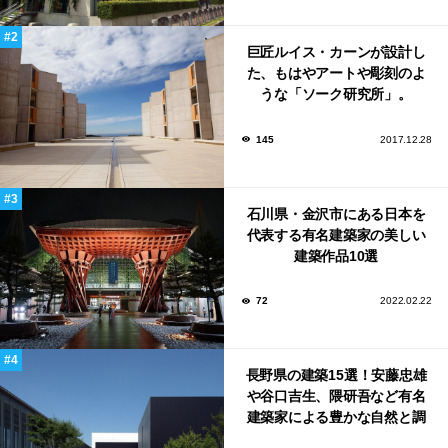
巨匠ルイス・カーンが設計し
た、もはやアートや彫刻のよ
うな「ソーク研究所」。
145
2017.12.28
石川県・金沢市にある日本を
代表する有名建築家の美しい
建築作品10選
72
2022.02.22
長野県の建築15選！安藤忠雄
や谷口吉生、隈研吾など有名
建築家による豊かな自然と調
和する美術館や公共施設！