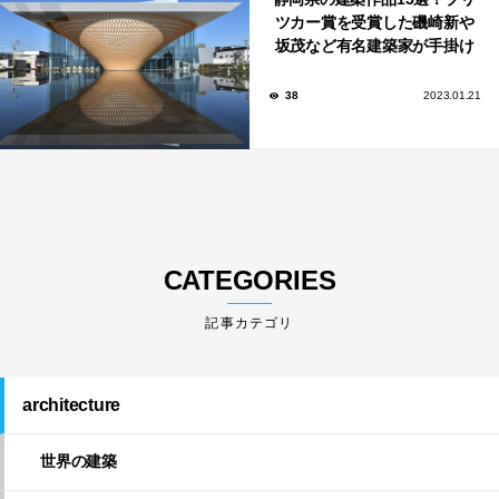
ツカー賞を受賞した磯崎新や
坂茂など有名建築家が手掛け
た美しい建築も多数！
38
2023.01.21
CATEGORIES
architecture
世界の建築