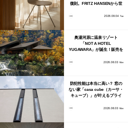
復刻。FRITZ HANSENから世
界で唯一、日本で発売開始！
2026.08.04
Tue
奥湯河原に温泉リゾート
「NOT A HOTEL
YUGAWARA」が誕生！販売を
日本・海外同時に開始！
2026.08.03
Mon
防犯性能は本当に高い？ 窓の
ない家「casa cube（カーサ・
キューブ）」が叶えるプライ
バシーと安心感の正体
2026.08.03
Mon