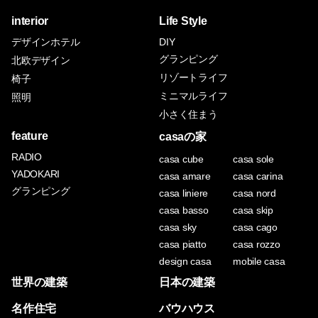
interior
Life Style
デザインホテル
DIY
グランピング
北欧デザイン
リゾートライフ
椅子
ミニマルライフ
照明
小さく住まう
feature
casaの家
RADIO
casa cube
casa sole
YADOKARI
casa amare
casa carina
グランピング
casa liniere
casa nord
casa basso
casa skip
casa sky
casa cago
casa piatto
casa rozzo
design casa
mobile casa
世界の建築
日本の建築
名作住宅
バウハウス