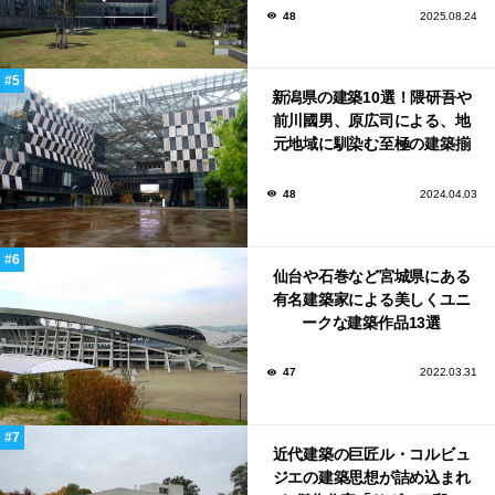
48
2025.08.24
新潟県の建築10選！隈研吾や
前川國男、原広司による、地
元地域に馴染む至極の建築揃
い！
48
2024.04.03
仙台や石巻など宮城県にある
有名建築家による美しくユニ
ークな建築作品13選
47
2022.03.31
近代建築の巨匠ル・コルビュ
ジエの建築思想が詰め込まれ