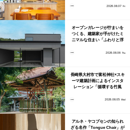
り。
2026.08.07
Fri
オープンガレージが佇まいを
つくる、建築家が手がけたミ
ニマルな住まい「ふわりと浮
かび上がる住まい」
2026.08.06
Thu
長崎県大村市で富松神社×スキ
ーマ建築計画によるインスタ
レーション「循環する竹風
鈴」が公開！
2026.08.05
Wed
アルネ・ヤコブセンの知られ
ざる名作「Tongue Chair」が