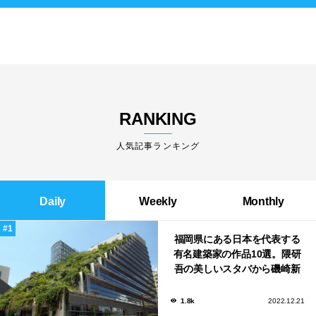
RANKING
人気記事ランキング
Daily
Weekly
Monthly
福岡県にある日本を代表する
有名建築家の作品10選。隈研
吾の美しいスタバから磯崎新
による鮨屋まで！
1.8k
2022.12.21