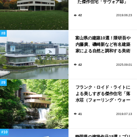
た傑作住宅「サヴォア邸」
42
2019.06.23
富山県の建築10選！隈研吾や
内藤廣、磯崎新など有名建築
家による自然と調和する美術
館から、革新的な公共施設な
ど！
42
2025.09.01
フランク・ロイド・ライトに
よる美しすぎる傑作住宅「落
水荘（フォーリング・ウォー
ター）」
41
2019.07.13
静岡県の建築作品15選！プリ