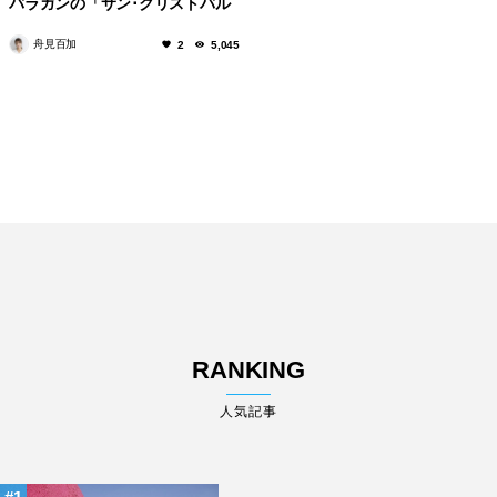
バラガンの「サン･クリストバル
の厩舎」
舟見百加
2
5,045
RANKING
人気記事