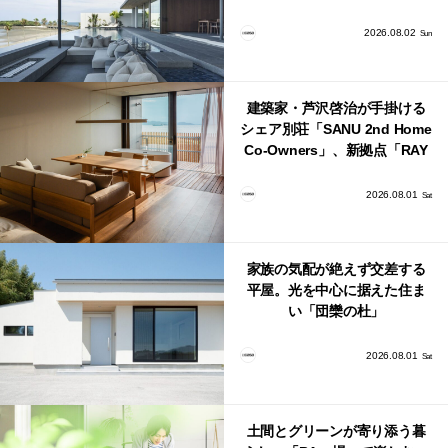
「COAST」が開業！
2026.08.02
Sun
建築家・芦沢啓治が手掛ける
シェア別荘「SANU 2nd Home
Co-Owners」、新拠点「RAY
館山」が販売開始
2026.08.01
Sat
家族の気配が絶えず交差する
平屋。光を中心に据えた住ま
い「団欒の杜」
2026.08.01
Sat
土間とグリーンが寄り添う暮