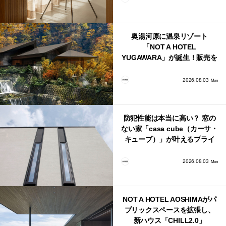
奥湯河原に温泉リゾート
「NOT A HOTEL
YUGAWARA」が誕生！販売を
日本・海外同時に開始！
2026.08.03
Mon
防犯性能は本当に高い？ 窓の
ない家「casa cube（カーサ・
キューブ）」が叶えるプライ
バシーと安心感の正体
2026.08.03
Mon
NOT A HOTEL AOSHIMAがパ
ブリックスペースを拡張し、
新ハウス「CHILL2.0」