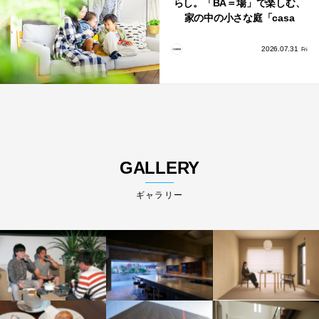
らし。「BA＝場」で楽しむ、
家の中の小さな庭「casa
bago（カーサ・バーゴ）」
2026.07.31
Fri
GALLERY
ギャラリー