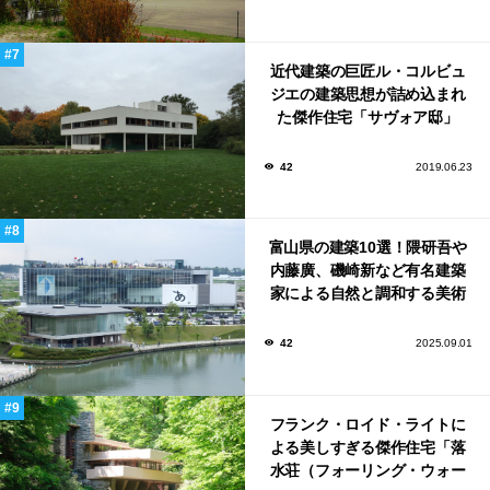
近代建築の巨匠ル・コルビュ
ジエの建築思想が詰め込まれ
た傑作住宅「サヴォア邸」
42
2019.06.23
富山県の建築10選！隈研吾や
内藤廣、磯崎新など有名建築
家による自然と調和する美術
館から、革新的な公共施設な
ど！
42
2025.09.01
フランク・ロイド・ライトに
よる美しすぎる傑作住宅「落
水荘（フォーリング・ウォー