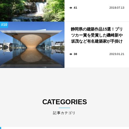
ター）」
41
2019.07.13
静岡県の建築作品15選！プリ
ツカー賞を受賞した磯崎新や
坂茂など有名建築家が手掛け
た美しい建築も多数！
38
2023.01.21
CATEGORIES