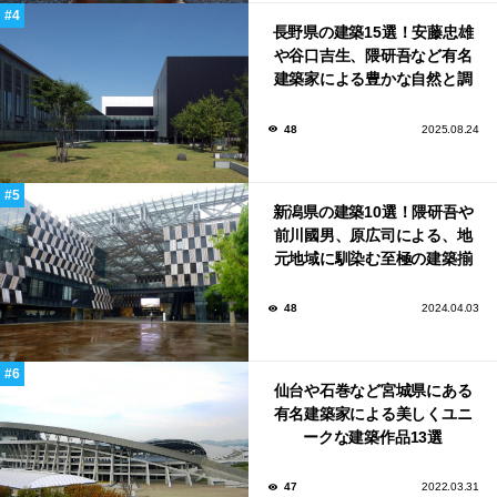
長野県の建築15選！安藤忠雄
や谷口吉生、隈研吾など有名
建築家による豊かな自然と調
和する美術館や公共施設！
48
2025.08.24
新潟県の建築10選！隈研吾や
前川國男、原広司による、地
元地域に馴染む至極の建築揃
い！
48
2024.04.03
仙台や石巻など宮城県にある
有名建築家による美しくユニ
ークな建築作品13選
47
2022.03.31