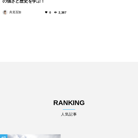
の強さと歴史を学ぶ！
舟見百加
0
2,387
RANKING
人気記事