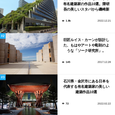
有名建築家の作品10選。隈研
吾の美しいスタバから磯崎新
による鮨屋まで！
1.8k
2022.12.21
巨匠ルイス・カーンが設計し
た、もはやアートや彫刻のよ
うな「ソーク研究所」。
145
2017.12.28
石川県・金沢市にある日本を
代表する有名建築家の美しい
建築作品10選
72
2022.02.22