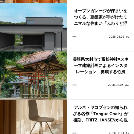
オープンガレージが佇まいを
つくる、建築家が手がけたミ
ニマルな住まい「ふわりと浮
かび上がる住まい」
2026.08.06
Thu
長崎県大村市で富松神社×スキ
ーマ建築計画によるインスタ
レーション「循環する竹風
鈴」が公開！
2026.08.05
Wed
アルネ・ヤコブセンの知られ
ざる名作「Tongue Chair」が
復刻。FRITZ HANSENから世
界で唯一、日本で発売開始！
2026.08.04
Tue