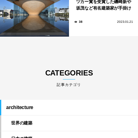
ツカー賞を受賞した磯崎新や
坂茂など有名建築家が手掛け
た美しい建築も多数！
38
2023.01.21
CATEGORIES
architecture
世界の建築