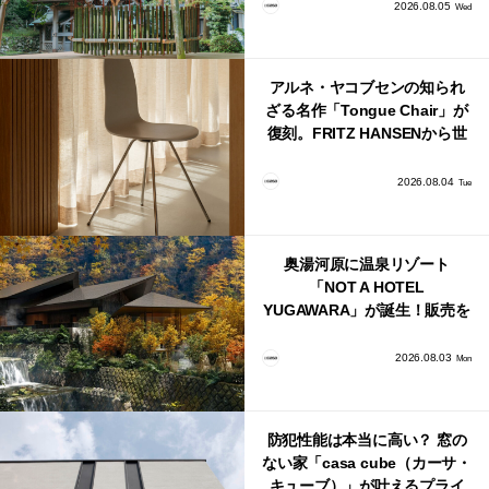
2026.08.05
Wed
アルネ・ヤコブセンの知られ
ざる名作「Tongue Chair」が
復刻。FRITZ HANSENから世
界で唯一、日本で発売開始！
2026.08.04
Tue
奥湯河原に温泉リゾート
「NOT A HOTEL
YUGAWARA」が誕生！販売を
日本・海外同時に開始！
2026.08.03
Mon
防犯性能は本当に高い？ 窓の
ない家「casa cube（カーサ・
キューブ）」が叶えるプライ