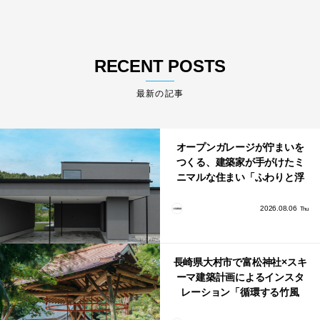
RECENT POSTS
最新の記事
オープンガレージが佇まいを
つくる、建築家が手がけたミ
ニマルな住まい「ふわりと浮
かび上がる住まい」
2026.08.06
Thu
長崎県大村市で富松神社×スキ
ーマ建築計画によるインスタ
レーション「循環する竹風
鈴」が公開！