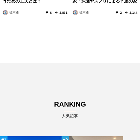
うための工夫とは？
家・深瀬ヤスノリによる平屋の家
榎本綾
榎本綾
6
4,861
2
4,144
RANKING
人気記事