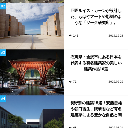
巨匠ルイス・カーンが設計し
た、もはやアートや彫刻のよ
うな「ソーク研究所」。
145
2017.12.28
石川県・金沢市にある日本を
代表する有名建築家の美しい
建築作品10選
72
2022.02.22
長野県の建築15選！安藤忠雄
や谷口吉生、隈研吾など有名
建築家による豊かな自然と調
和する美術館や公共施設！
48
2025.08.24