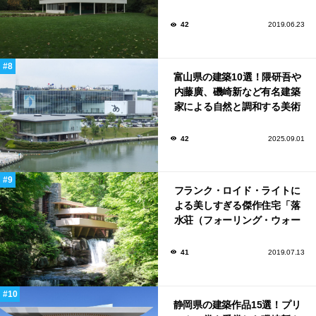
42
2019.06.23
富山県の建築10選！隈研吾や
内藤廣、磯崎新など有名建築
家による自然と調和する美術
館から、革新的な公共施設な
ど！
42
2025.09.01
フランク・ロイド・ライトに
よる美しすぎる傑作住宅「落
水荘（フォーリング・ウォー
ター）」
41
2019.07.13
静岡県の建築作品15選！プリ