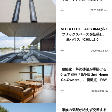
バシーと安心感の正体
2026.08.03
Mon
NOT A HOTEL AOSHIMAがパ
ブリックスペースを拡張し、
新ハウス「CHILL2.0」
「COAST」が開業！
2026.08.02
Sun
建築家・芦沢啓治が手掛ける
シェア別荘「SANU 2nd Home
Co-Owners」、新拠点「RAY
館山」が販売開始
2026.08.01
Sat
家族の気配が絶えず交差する