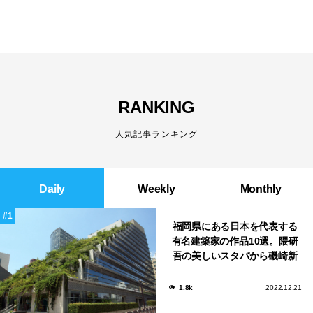
RANKING
人気記事ランキング
Daily
Weekly
Monthly
福岡県にある日本を代表する
有名建築家の作品10選。隈研
吾の美しいスタバから磯崎新
による鮨屋まで！
1.8k
2022.12.21