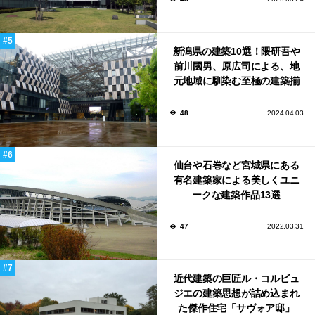
新潟県の建築10選！隈研吾や
前川國男、原広司による、地
元地域に馴染む至極の建築揃
い！
48
2024.04.03
仙台や石巻など宮城県にある
有名建築家による美しくユニ
ークな建築作品13選
47
2022.03.31
近代建築の巨匠ル・コルビュ
ジエの建築思想が詰め込まれ
た傑作住宅「サヴォア邸」