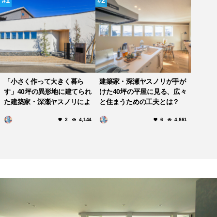
1
2
「小さく作って大きく暮ら
建築家・深瀬ヤスノリが手が
す」40坪の異形地に建てられ
けた40坪の平屋に見る、広々
た建築家・深瀬ヤスノリによ
と住まうための工夫とは？
る平屋の家
2
4,144
6
4,861