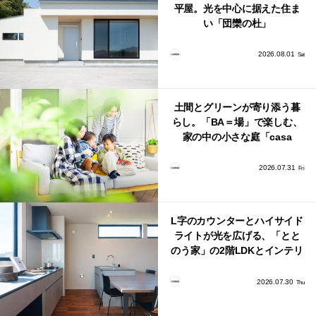
平屋。光を中心に据えた住ま
い「団欒の杜」
2026.08.01
Sat
土間とグリーンが寄り添う暮
らし。「BA＝場」で楽しむ、
家の中の小さな庭「casa
bago（カーサ・バーゴ）」
2026.07.31
Fri
L字のカウンターとハイサイド
ライトが光を広げる、「とと
のう家」の2階LDKとインテリ
ア
2026.07.30
Thu