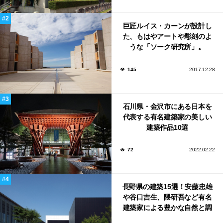
巨匠ルイス・カーンが設計し
た、もはやアートや彫刻のよ
うな「ソーク研究所」。
145
2017.12.28
石川県・金沢市にある日本を
代表する有名建築家の美しい
建築作品10選
72
2022.02.22
長野県の建築15選！安藤忠雄
や谷口吉生、隈研吾など有名
建築家による豊かな自然と調
和する美術館や公共施設！