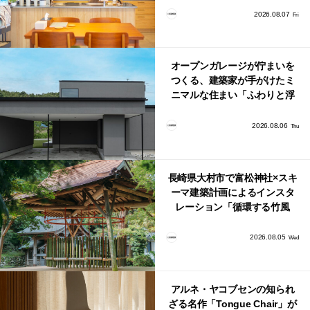
り。
2026.08.07
Fri
オープンガレージが佇まいを
つくる、建築家が手がけたミ
ニマルな住まい「ふわりと浮
かび上がる住まい」
2026.08.06
Thu
長崎県大村市で富松神社×スキ
ーマ建築計画によるインスタ
レーション「循環する竹風
鈴」が公開！
2026.08.05
Wed
アルネ・ヤコブセンの知られ
ざる名作「Tongue Chair」が