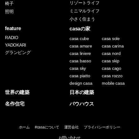
リゾートライフ
椅子
ミニマルライフ
照明
小さく住まう
feature
casaの家
RADIO
casa cube
casa sole
YADOKARI
casa amare
casa carina
グランピング
casa liniere
casa nord
casa basso
casa skip
casa sky
casa cago
casa piatto
casa rozzo
design casa
mobile casa
世界の建築
日本の建築
名作住宅
バウハウス
ホーム
#casaについて
運営会社
プライバシーポリシー
お問い合わせ