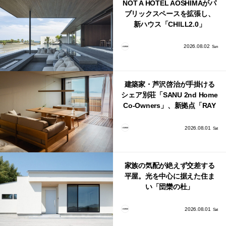
NOT A HOTEL AOSHIMAがパ
ブリックスペースを拡張し、
新ハウス「CHILL2.0」
「COAST」が開業！
2026.08.02
Sun
建築家・芦沢啓治が手掛ける
シェア別荘「SANU 2nd Home
Co-Owners」、新拠点「RAY
館山」が販売開始
2026.08.01
Sat
家族の気配が絶えず交差する
平屋。光を中心に据えた住ま
い「団欒の杜」
2026.08.01
Sat