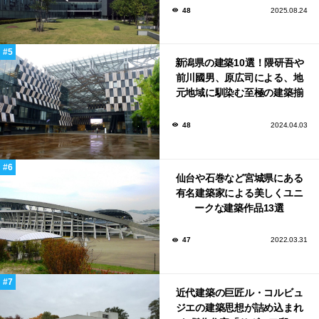
48
2025.08.24
新潟県の建築10選！隈研吾や
前川國男、原広司による、地
元地域に馴染む至極の建築揃
い！
48
2024.04.03
仙台や石巻など宮城県にある
有名建築家による美しくユニ
ークな建築作品13選
47
2022.03.31
近代建築の巨匠ル・コルビュ
ジエの建築思想が詰め込まれ