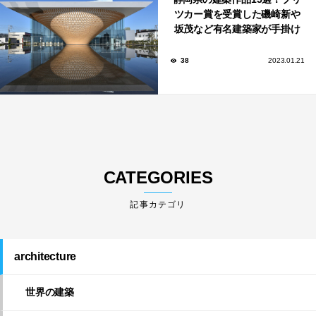
ツカー賞を受賞した磯崎新や
坂茂など有名建築家が手掛け
た美しい建築も多数！
38
2023.01.21
CATEGORIES
architecture
世界の建築