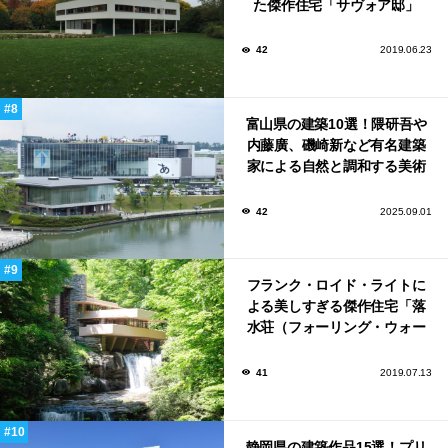
た傑作住宅「サヴォア邸」
42
2019.06.23
富山県の建築10選！隈研吾や
内藤廣、磯崎新など有名建築
家による自然と調和する美術
館から、革新的な公共施設な
ど！
42
2025.09.01
フランク・ロイド・ライトに
よる美しすぎる傑作住宅「落
水荘（フォーリング・ウォー
ター）」
41
2019.07.13
静岡県の建築作品15選！プリ