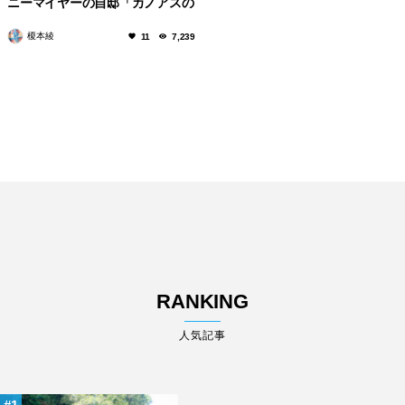
ニーマイヤーの自邸「カノアスの
邸宅」
榎本綾
11
7,239
RANKING
人気記事