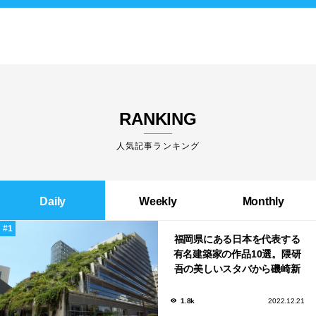
RANKING
人気記事ランキング
Daily
Weekly
Monthly
福岡県にある日本を代表する
有名建築家の作品10選。隈研
吾の美しいスタバから磯崎新
による鮨屋まで！
1.8k
2022.12.21