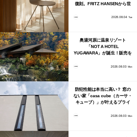
復刻。FRITZ HANSENから世
界で唯一、日本で発売開始！
2026.08.04
Tue
奥湯河原に温泉リゾート
「NOT A HOTEL
YUGAWARA」が誕生！販売を
日本・海外同時に開始！
2026.08.03
Mon
防犯性能は本当に高い？ 窓の
ない家「casa cube（カーサ・
キューブ）」が叶えるプライ
バシーと安心感の正体
2026.08.03
Mon