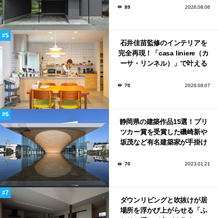
89
2026.08.06
石井佳苗監修のインテリアを
完全再現！「casa liniere（カ
ーサ・リンネル）」で叶える
北欧ナチュラルな部屋づく
り。
70
2026.08.07
静岡県の建築作品15選！プリ
ツカー賞を受賞した磯崎新や
坂茂など有名建築家が手掛け
た美しい建築も多数！
70
2023.01.21
ダウンリビングと吹抜けが居
場所を浮かび上がらせる「ふ