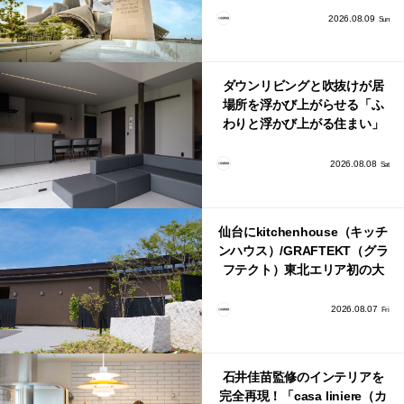
2026.08.09
Sun
ダウンリビングと吹抜けが居
場所を浮かび上がらせる「ふ
わりと浮かび上がる住まい」
のLDKとインテリア
2026.08.08
Sat
仙台にkitchenhouse（キッチ
ンハウス）/GRAFTEKT（グラ
フテクト）東北エリア初の大
型ショールームがオープン！
2026.08.07
Fri
石井佳苗監修のインテリアを
完全再現！「casa liniere（カ