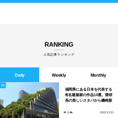
RANKING
人気記事ランキング
Daily
Weekly
Monthly
福岡県にある日本を代表する
有名建築家の作品10選。隈研
吾の美しいスタバから磯崎新
による鮨屋まで！
1.6k
2022.12.21