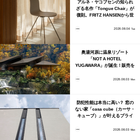
アルネ・ヤコブセンの知られ
ざる名作「Tongue Chair」が
復刻。FRITZ HANSENから世
界で唯一、日本で発売開始！
2026.08.04
Tue
奥湯河原に温泉リゾート
「NOT A HOTEL
YUGAWARA」が誕生！販売を
日本・海外同時に開始！
2026.08.03
Mon
防犯性能は本当に高い？ 窓の
ない家「casa cube（カーサ・
キューブ）」が叶えるプライ
バシーと安心感の正体
2026.08.03
Mon