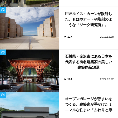
巨匠ルイス・カーンが設計し
た、もはやアートや彫刻のよ
うな「ソーク研究所」。
127
2017.12.28
石川県・金沢市にある日本を
代表する有名建築家の美しい
建築作品10選
104
2022.02.22
オープンガレージが佇まいを
つくる、建築家が手がけたミ
ニマルな住まい「ふわりと浮
かび上がる住まい」