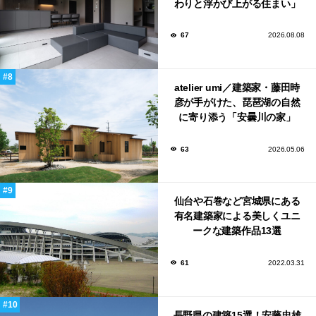
わりと浮かび上がる住まい」
のLDKとインテリア
67
2026.08.08
atelier umi／建築家・藤田時
彦が手がけた、琵琶湖の自然
に寄り添う「安曇川の家」
63
2026.05.06
仙台や石巻など宮城県にある
有名建築家による美しくユニ
ークな建築作品13選
61
2022.03.31
長野県の建築15選！安藤忠雄