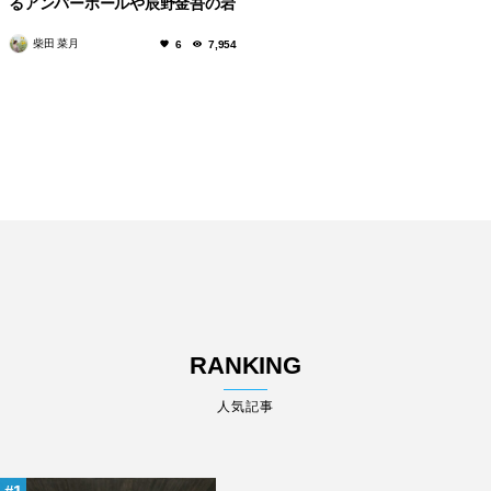
るアンバーホールや辰野金吾の岩
手銀行赤レンガ館まで！
柴田 菜月
6
7,954
RANKING
人気記事