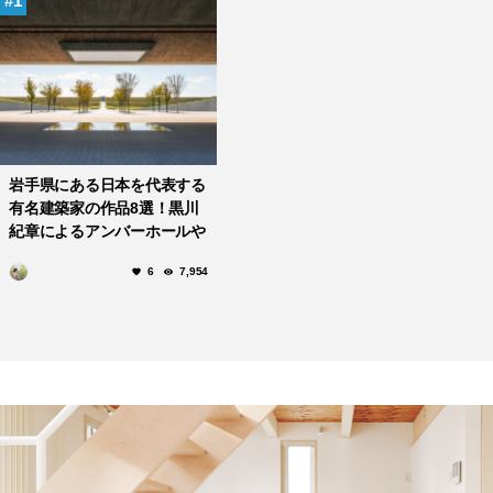
1
岩手県にある日本を代表する
有名建築家の作品8選！黒川
紀章によるアンバーホールや
辰野金吾の岩手銀行赤レンガ
6
7,954
館まで！