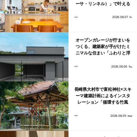
ーサ・リンネル）」で叶える
北欧ナチュラルな部屋づく
り。
2026.08.07
Fri
オープンガレージが佇まいを
つくる、建築家が手がけたミ
ニマルな住まい「ふわりと浮
かび上がる住まい」
2026.08.06
Thu
長崎県大村市で富松神社×スキ
ーマ建築計画によるインスタ
レーション「循環する竹風
鈴」が公開！
2026.08.05
Wed