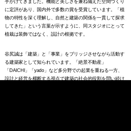
手がけてきました。機能と美しさを兼ね備えた空間づくり
に定評があり、国内外で多数の賞を受賞しています。「植
物の特性を深く理解し、自然と建築の関係を一貫して探求
してきた」という言葉が示すように、同スタジオにとって
植栽は装飾ではなく、設計の根拠です。
谷尻誠は「建築」と「事業」をブリッジさせながら活動す
る建築家として知られています。「絶景不動産」
「DAICHI」「yado」など多分野での起業を重ねる一方、
設計と経営を横断する視点で建築の社会的役割を問い続け
てきた人物です。吉田愛はインテリアから住宅・複合施設
まで幅広いプロジェクトで受賞歴を持ちながら、空間プロ
デュースやインテリアスタイリングを事業の核とする「etc
inc.」を設立するなど、建築の枠を超えた活動を広げてい
ます。ふたりが共同主宰するSUPPOSE DESIGN OFFICE
としての設計は、こうした多層的な実践の蓄積の上に成り