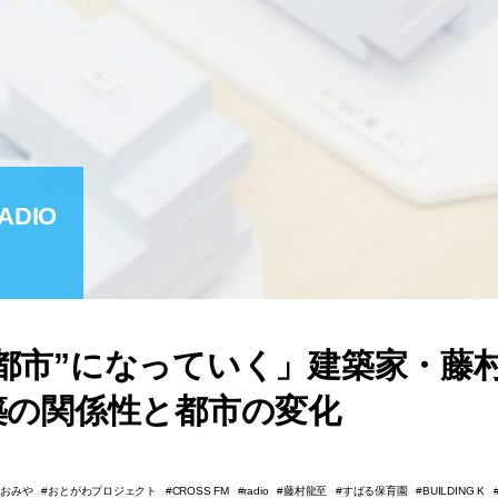
ADIO
都市”になっていく」建築家・藤
築の関係性と都市の変化
おおみや
おとがわプロジェクト
藤村龍至
すばる保育園
CROSS FM
radio
BUILDING K