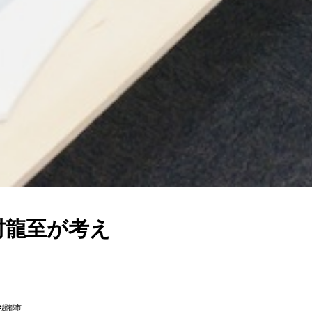
村龍至が考え
超都市