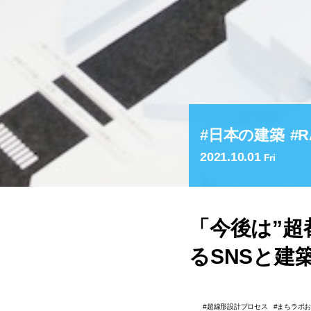
日本の建築
R
2021.10.01
Fri
「今後は”超
るSNSと建
超線形設計プロセス
まちラボ