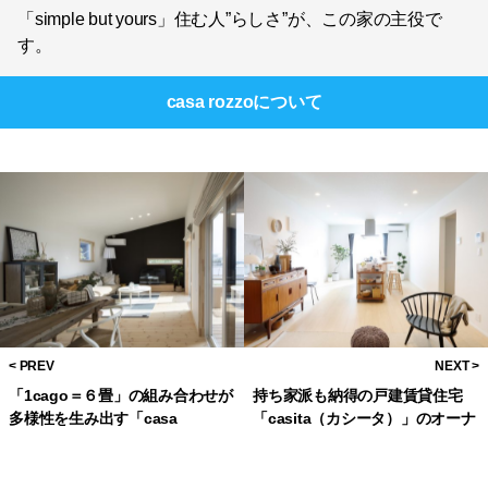
「simple but yours」住む人”らしさ”が、この家の主役で
す。
casa rozzo
について
「1cago＝６畳」の組み合わせが
持ち家派も納得の戸建賃貸住宅
多様性を生み出す「casa
「casita（カシータ）」のオーナ
cago（カーサ・カーゴ）」。
ーになろう。