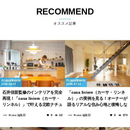
RECOMMEND
オススメ記事
casaliniere
casaliniere
2026.08.07
2026.07.10
石井佳苗監修のインテリアを完全
「casa liniere（カーサ・リンネ
再現！「casa liniere（カーサ・
ル）」の実例を見る！オーナーが
リンネル）」で叶える北欧ナチュ
語るリアルな住み心地と後悔しな
ラルな部屋づくり。
いポイント
#casa 編集部
#casa 編集部
0
22
0
373