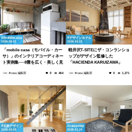
mobilecasa
デザインホテル
2026.06.01
2026.03.15
「mobile casa（モバイル・カー
軽井沢T-SITEにザ・コンランショ
サ）」のインテリアコーディネー
ップがデザイン監修した
ト実例集──8畳を広く・美しく見
「HACIENDA KARUIZAWA」
せる家具選びのルール
「AQUAIGNIS GARDEN SPA」
#casa 編集部
#casa 編集部
0
464
0
1,271
がオープン！
casaskip
北欧デザイン
2026.02.09
2026.01.29