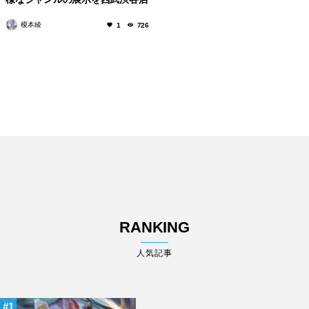
で開催
榎本綾
1
726
RANKING
人気記事
1