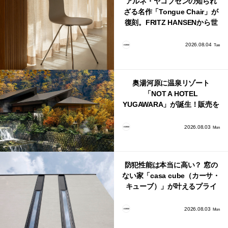
アルネ・ヤコブセンの知られ
ざる名作「Tongue Chair」が
復刻。FRITZ HANSENから世
界で唯一、日本で発売開始！
2026.08.04
Tue
奥湯河原に温泉リゾート
「NOT A HOTEL
YUGAWARA」が誕生！販売を
日本・海外同時に開始！
2026.08.03
Mon
防犯性能は本当に高い？ 窓の
ない家「casa cube（カーサ・
キューブ）」が叶えるプライ
バシーと安心感の正体
2026.08.03
Mon