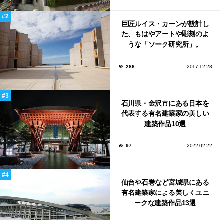
巨匠ルイス・カーンが設計し
た、もはやアートや彫刻のよ
うな「ソーク研究所」。
286
2017.12.28
石川県・金沢市にある日本を
代表する有名建築家の美しい
建築作品10選
97
2022.02.22
仙台や石巻など宮城県にある
有名建築家による美しくユニ
ークな建築作品13選