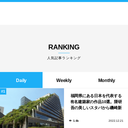
RANKING
人気記事ランキング
Daily
Weekly
Monthly
福岡県にある日本を代表する
有名建築家の作品10選。隈研
吾の美しいスタバから磯崎新
による鮨屋まで！
1.6k
2022.12.21