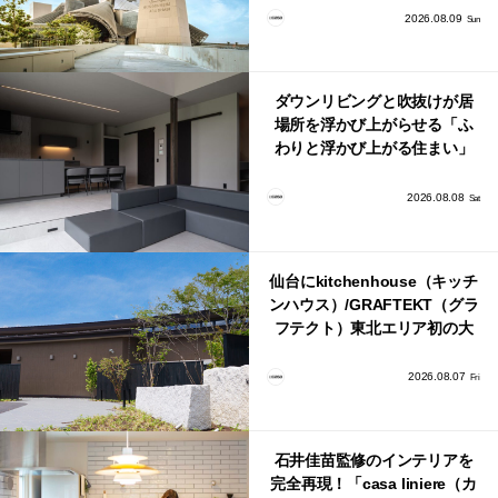
2026.08.09
Sun
ダウンリビングと吹抜けが居
場所を浮かび上がらせる「ふ
わりと浮かび上がる住まい」
のLDKとインテリア
2026.08.08
Sat
仙台にkitchenhouse（キッチ
ンハウス）/GRAFTEKT（グラ
フテクト）東北エリア初の大
型ショールームがオープン！
2026.08.07
Fri
石井佳苗監修のインテリアを
完全再現！「casa liniere（カ