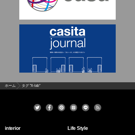
ホーム
タグ "X-lab"
interior
Life Style