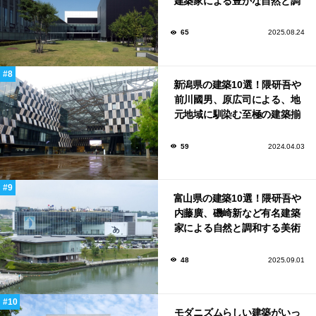
建築家による豊かな自然と調
和する美術館や公共施設！
65
2025.08.24
新潟県の建築10選！隈研吾や
前川國男、原広司による、地
元地域に馴染む至極の建築揃
い！
59
2024.04.03
富山県の建築10選！隈研吾や
内藤廣、磯崎新など有名建築
家による自然と調和する美術
館から、革新的な公共施設な
ど！
48
2025.09.01
モダニズムらしい建築がいっ