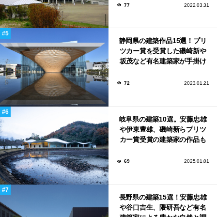
77
2022.03.31
静岡県の建築作品15選！プリ
ツカー賞を受賞した磯崎新や
坂茂など有名建築家が手掛け
た美しい建築も多数！
72
2023.01.21
岐阜県の建築10選。安藤忠雄
や伊東豊雄、磯崎新らプリツ
カー賞受賞の建築家の作品も
いっぱい！
69
2025.01.01
長野県の建築15選！安藤忠雄
や谷口吉生、隈研吾など有名