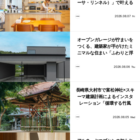
ーサ・リンネル）」で叶える
北欧ナチュラルな部屋づく
り。
2026.08.07
Fri
オープンガレージが佇まいを
つくる、建築家が手がけたミ
ニマルな住まい「ふわりと浮
かび上がる住まい」
2026.08.06
Thu
長崎県大村市で富松神社×スキ
ーマ建築計画によるインスタ
レーション「循環する竹風
鈴」が公開！
2026.08.05
Wed