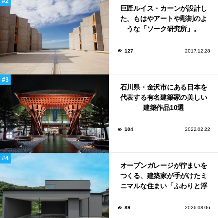
巨匠ルイス・カーンが設計し
た、もはやアートや彫刻のよ
うな「ソーク研究所」。
127
2017.12.28
石川県・金沢市にある日本を
代表する有名建築家の美しい
建築作品10選
104
2022.02.22
オープンガレージが佇まいを
つくる、建築家が手がけたミ
ニマルな住まい「ふわりと浮
かび上がる住まい」
89
2026.08.06