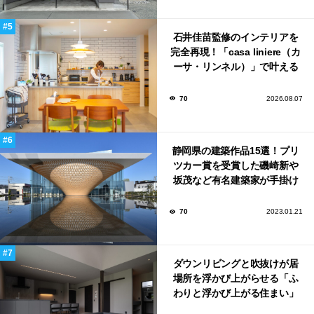
石井佳苗監修のインテリアを
完全再現！「casa liniere（カ
ーサ・リンネル）」で叶える
北欧ナチュラルな部屋づく
り。
70
2026.08.07
静岡県の建築作品15選！プリ
ツカー賞を受賞した磯崎新や
坂茂など有名建築家が手掛け
た美しい建築も多数！
70
2023.01.21
ダウンリビングと吹抜けが居
場所を浮かび上がらせる「ふ
わりと浮かび上がる住まい」
のLDKとインテリア