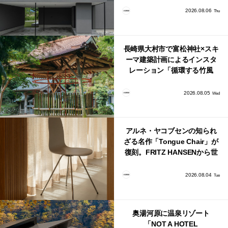
2026.08.06
Thu
長崎県大村市で富松神社×スキ
ーマ建築計画によるインスタ
レーション「循環する竹風
鈴」が公開！
2026.08.05
Wed
アルネ・ヤコブセンの知られ
ざる名作「Tongue Chair」が
復刻。FRITZ HANSENから世
界で唯一、日本で発売開始！
2026.08.04
Tue
奥湯河原に温泉リゾート
「NOT A HOTEL