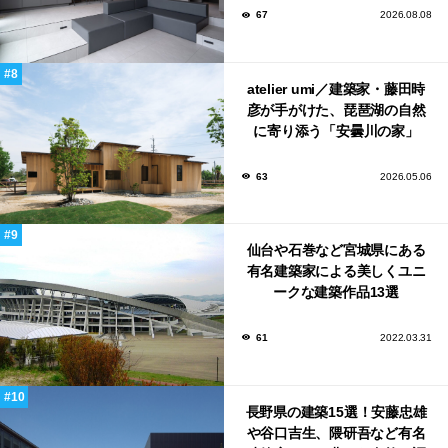
67
2026.08.08
atelier umi／建築家・藤田時
彦が手がけた、琵琶湖の自然
に寄り添う「安曇川の家」
63
2026.05.06
仙台や石巻など宮城県にある
有名建築家による美しくユニ
ークな建築作品13選
61
2022.03.31
長野県の建築15選！安藤忠雄
や谷口吉生、隈研吾など有名