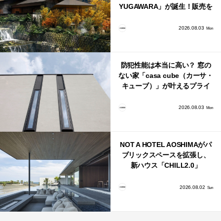
YUGAWARA」が誕生！販売を
日本・海外同時に開始！
2026.08.03
Mon
防犯性能は本当に高い？ 窓の
ない家「casa cube（カーサ・
キューブ）」が叶えるプライ
バシーと安心感の正体
2026.08.03
Mon
NOT A HOTEL AOSHIMAがパ
ブリックスペースを拡張し、
新ハウス「CHILL2.0」
「COAST」が開業！
2026.08.02
Sun