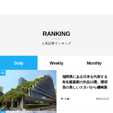
RANKING
人気記事ランキング
Daily
Weekly
Monthly
福岡県にある日本を代表する
有名建築家の作品10選。隈研
吾の美しいスタバから磯崎新
による鮨屋まで！
1.6k
2022.12.21