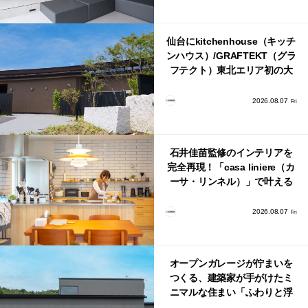
仙台にkitchenhouse（キッチ
ンハウス）/GRAFTEKT（グラ
フテクト）東北エリア初の大
型ショールームがオープン！
2026.08.07
Fri
石井佳苗監修のインテリアを
完全再現！「casa liniere（カ
ーサ・リンネル）」で叶える
北欧ナチュラルな部屋づく
り。
2026.08.07
Fri
オープンガレージが佇まいを
つくる、建築家が手がけたミ
ニマルな住まい「ふわりと浮
かび上がる住まい」