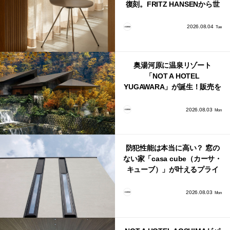
復刻。FRITZ HANSENから世
界で唯一、日本で発売開始！
2026.08.04
Tue
奥湯河原に温泉リゾート
「NOT A HOTEL
YUGAWARA」が誕生！販売を
日本・海外同時に開始！
2026.08.03
Mon
防犯性能は本当に高い？ 窓の
ない家「casa cube（カーサ・
キューブ）」が叶えるプライ
バシーと安心感の正体
2026.08.03
Mon