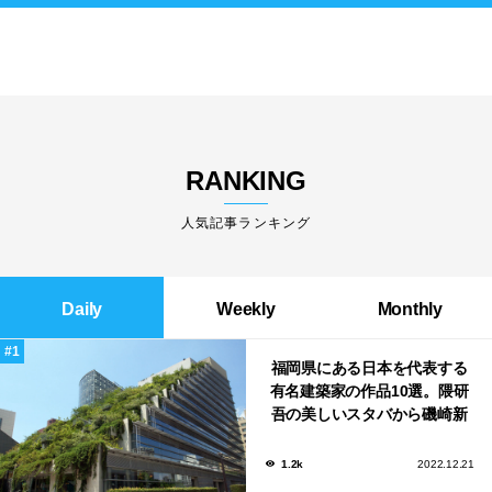
RANKING
人気記事ランキング
Daily
Weekly
Monthly
福岡県にある日本を代表する
有名建築家の作品10選。隈研
吾の美しいスタバから磯崎新
による鮨屋まで！
1.2k
2022.12.21