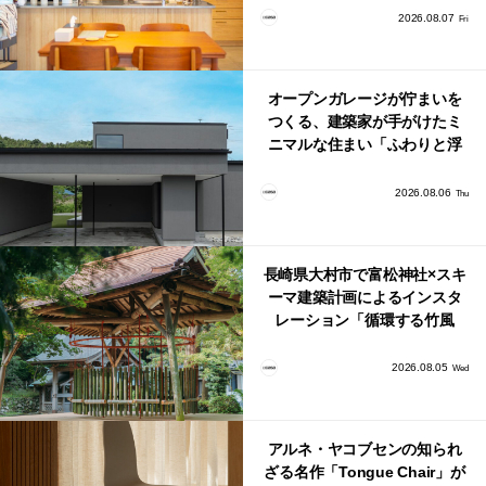
り。
2026.08.07
Fri
オープンガレージが佇まいを
つくる、建築家が手がけたミ
ニマルな住まい「ふわりと浮
かび上がる住まい」
2026.08.06
Thu
長崎県大村市で富松神社×スキ
ーマ建築計画によるインスタ
レーション「循環する竹風
鈴」が公開！
2026.08.05
Wed
アルネ・ヤコブセンの知られ
ざる名作「Tongue Chair」が