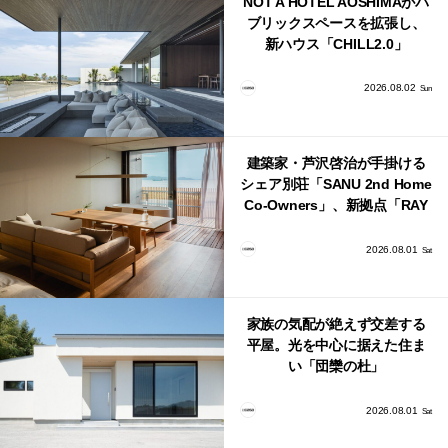
NOT A HOTEL AOSHIMAがパ
ブリックスペースを拡張し、
新ハウス「CHILL2.0」
「COAST」が開業！
2026.08.02
Sun
建築家・芦沢啓治が手掛ける
シェア別荘「SANU 2nd Home
Co-Owners」、新拠点「RAY
館山」が販売開始
2026.08.01
Sat
家族の気配が絶えず交差する
平屋。光を中心に据えた住ま
い「団欒の杜」
2026.08.01
Sat