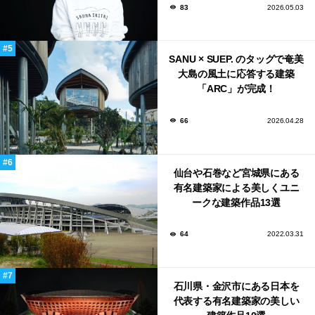
83
2026.05.03
SANU × SUEP. のタッグで奄美
大島の風土に応答する建築
「ARC」が完成！
66
2026.04.28
仙台や石巻など宮城県にある
有名建築家による美しくユニ
ークな建築作品13選
64
2022.03.31
石川県・金沢市にある日本を
代表する有名建築家の美しい