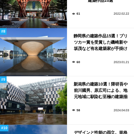
建築作品10選
61
2022.02.22
静岡県の建築作品15選！プリ
ツカー賞を受賞した磯崎新や
坂茂など有名建築家が手掛け
た美しい建築も多数！
60
2023.01.21
新潟県の建築10選！隈研吾や
前川國男、原広司による、地
元地域に馴染む至極の建築揃
い！
58
2024.04.03
デザインと性能の両立。規格