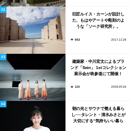
巨匠ルイス・カーンが設計し
た、もはやアートや彫刻のよ
うな「ソーク研究所」。
602
2017.12.28
建築家・中川宏文によるブラ
ンド「Sein」 1stコレクション
展示会が表参道にて開催！
115
2026.05.04
朝の光とサウナで整える暮ら
し──タレント・清水みさとが
大切にする“気持ちいい暮ら
し”