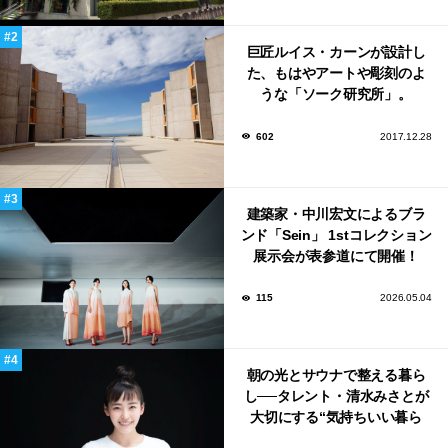
巨匠ルイス・カーンが設計し
た、もはやアートや彫刻のよ
うな「ソーク研究所」。
602
2017.12.28
建築家・中川宏文によるブラ
ンド「Sein」 1stコレクション
展示会が表参道にて開催！
115
2026.05.04
朝の光とサウナで整える暮ら
し──タレント・清水みさとが
大切にする“気持ちいい暮ら
し”