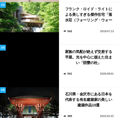
フランク・ロイド・ライトに
よる美しすぎる傑作住宅「落
水荘（フォーリング・ウォー
ター）」
542
2019.07.13
家族の気配が絶えず交差する
平屋。光を中心に据えた住ま
い「団欒の杜」
541
2026.08.01
石川県・金沢市にある日本を
代表する有名建築家の美しい
建築作品10選
385
2022.02.22