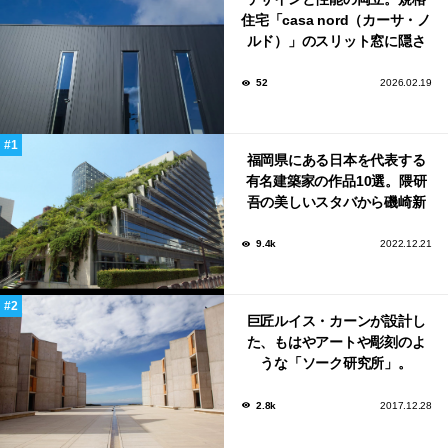
住宅「casa nord（カーサ・ノ
ルド）」のスリット窓に隠さ
れた、断熱と採光の秘密
52
2026.02.19
福岡県にある日本を代表する
有名建築家の作品10選。隈研
吾の美しいスタバから磯崎新
による鮨屋まで！
9.4k
2022.12.21
巨匠ルイス・カーンが設計し
た、もはやアートや彫刻のよ
うな「ソーク研究所」。
2.8k
2017.12.28