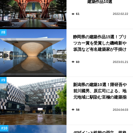
建築作品10選
61
2022.02.22
静岡県の建築作品15選！プリ
ツカー賞を受賞した磯崎新や
坂茂など有名建築家が手掛け
た美しい建築も多数！
60
2023.01.21
新潟県の建築10選！隈研吾や
前川國男、原広司による、地
元地域に馴染む至極の建築揃
い！
58
2024.04.03
デザインと性能の両立。規格