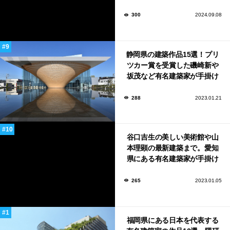
「daita2019」
300
2024.09.08
静岡県の建築作品15選！プリ
ツカー賞を受賞した磯崎新や
坂茂など有名建築家が手掛け
た美しい建築も多数！
288
2023.01.21
谷口吉生の美しい美術館や山
本理顕の最新建築まで。愛知
県にある有名建築家が手掛け
た美しい建築作品10選
265
2023.01.05
福岡県にある日本を代表する