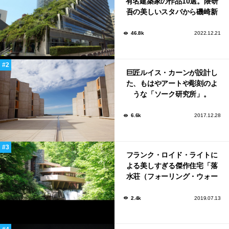
有名建築家の作品10選。隈研
吾の美しいスタバから磯崎新
による鮨屋まで！
46.8k
2022.12.21
巨匠ルイス・カーンが設計し
た、もはやアートや彫刻のよ
うな「ソーク研究所」。
6.6k
2017.12.28
フランク・ロイド・ライトに
よる美しすぎる傑作住宅「落
水荘（フォーリング・ウォー
ター）」
2.4k
2019.07.13