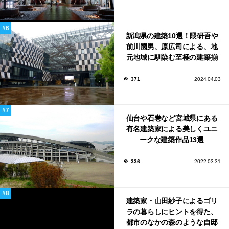
新潟県の建築10選！隈研吾や
前川國男、原広司による、地
元地域に馴染む至極の建築揃
い！
371
2024.04.03
仙台や石巻など宮城県にある
有名建築家による美しくユニ
ークな建築作品13選
336
2022.03.31
建築家・山田紗子によるゴリ
ラの暮らしにヒントを得た、
都市のなかの森のような自邸