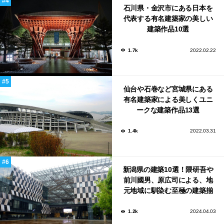
石川県・金沢市にある日本を
代表する有名建築家の美しい
建築作品10選
1.7k
2022.02.22
仙台や石巻など宮城県にある
有名建築家による美しくユニ
ークな建築作品13選
1.4k
2022.03.31
新潟県の建築10選！隈研吾や
前川國男、原広司による、地
元地域に馴染む至極の建築揃
い！
1.2k
2024.04.03