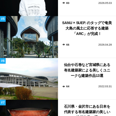
83
2026.05.03
SANU × SUEP. のタッグで奄美
大島の風土に応答する建築
「ARC」が完成！
66
2026.04.28
仙台や石巻など宮城県にある
有名建築家による美しくユニ
ークな建築作品13選
64
2022.03.31
石川県・金沢市にある日本を
代表する有名建築家の美しい