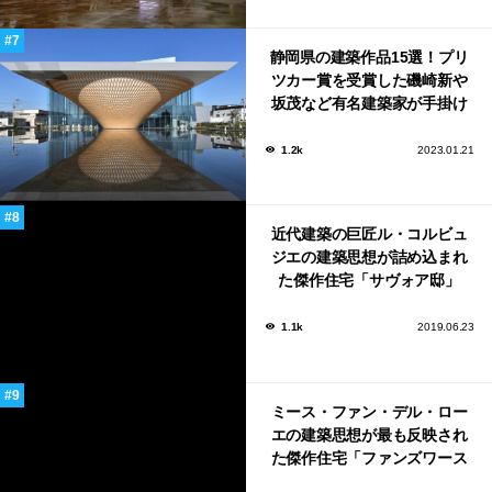
静岡県の建築作品15選！プリ
ツカー賞を受賞した磯崎新や
坂茂など有名建築家が手掛け
た美しい建築も多数！
1.2k
2023.01.21
近代建築の巨匠ル・コルビュ
ジエの建築思想が詰め込まれ
た傑作住宅「サヴォア邸」
1.1k
2019.06.23
ミース・ファン・デル・ロー
エの建築思想が最も反映され
た傑作住宅「ファンズワース
邸」