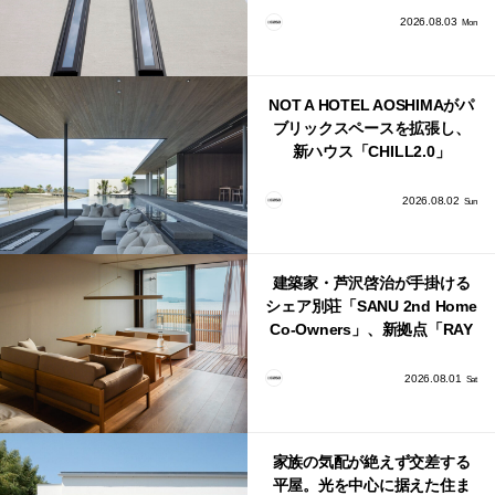
2026.08.03
Mon
NOT A HOTEL AOSHIMAがパ
ブリックスペースを拡張し、
新ハウス「CHILL2.0」
「COAST」が開業！
2026.08.02
Sun
建築家・芦沢啓治が手掛ける
シェア別荘「SANU 2nd Home
Co-Owners」、新拠点「RAY
館山」が販売開始
2026.08.01
Sat
家族の気配が絶えず交差する
平屋。光を中心に据えた住ま