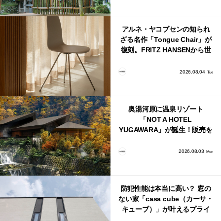
アルネ・ヤコブセンの知られ
ざる名作「Tongue Chair」が
復刻。FRITZ HANSENから世
界で唯一、日本で発売開始！
2026.08.04
Tue
奥湯河原に温泉リゾート
「NOT A HOTEL
YUGAWARA」が誕生！販売を
日本・海外同時に開始！
2026.08.03
Mon
防犯性能は本当に高い？ 窓の
ない家「casa cube（カーサ・
キューブ）」が叶えるプライ
バシーと安心感の正体