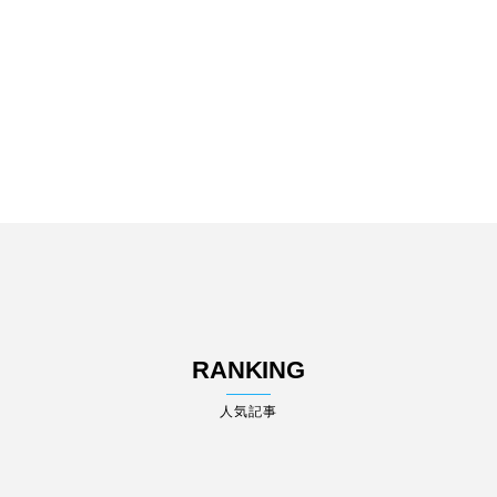
2025「Brave 〜本能美の追
求〜」
#casa 編集部
28
1,415
RANKING
人気記事