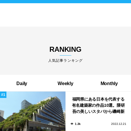
RANKING
人気記事ランキング
Daily
Weekly
Monthly
福岡県にある日本を代表する
有名建築家の作品10選。隈研
吾の美しいスタバから磯崎新
による鮨屋まで！
1.2k
2022.12.21