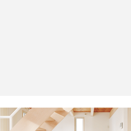
1
91会場に渡りのべ約25万人
が来場したDESIGNART
TOKYO 2025「Brave 〜本能
美の追求〜」
28
1,415