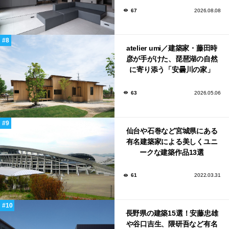
67
2026.08.08
atelier umi／建築家・藤田時
彦が手がけた、琵琶湖の自然
に寄り添う「安曇川の家」
63
2026.05.06
仙台や石巻など宮城県にある
有名建築家による美しくユニ
ークな建築作品13選
61
2022.03.31
長野県の建築15選！安藤忠雄
や谷口吉生、隈研吾など有名