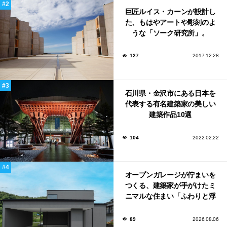
巨匠ルイス・カーンが設計し
た、もはやアートや彫刻のよ
うな「ソーク研究所」。
127
2017.12.28
石川県・金沢市にある日本を
代表する有名建築家の美しい
建築作品10選
104
2022.02.22
オープンガレージが佇まいを
つくる、建築家が手がけたミ
ニマルな住まい「ふわりと浮
かび上がる住まい」
89
2026.08.06