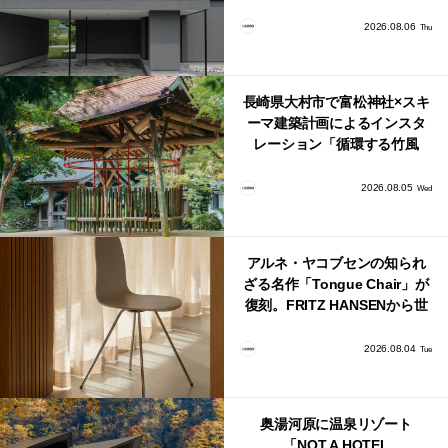
かび上がる住まい」
2026.08.06
Thu
長崎県大村市で富松神社×スキ
ーマ建築計画によるインスタ
レーション「循環する竹風
鈴」が公開！
2026.08.05
Wed
アルネ・ヤコブセンの知られ
ざる名作「Tongue Chair」が
復刻。FRITZ HANSENから世
界で唯一、日本で発売開始！
2026.08.04
Tue
奥湯河原に温泉リゾート
「NOT A HOTEL