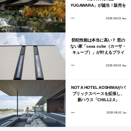
YUGAWARA」が誕生！販売を
日本・海外同時に開始！
2026.08.03
Mon
防犯性能は本当に高い？ 窓の
ない家「casa cube（カーサ・
キューブ）」が叶えるプライ
バシーと安心感の正体
2026.08.03
Mon
NOT A HOTEL AOSHIMAがパ
ブリックスペースを拡張し、
新ハウス「CHILL2.0」
「COAST」が開業！
2026.08.02
Sun