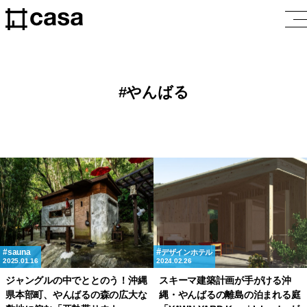
やんばる
sauna
デザインホテル
2025.01.16
2024.02.26
ジャングルの中でととのう！沖縄
スキーマ建築計画が手がける沖
県本部町、やんばるの森の広大な
縄・やんばるの離島の泊まれる庭