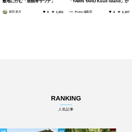
敷地に佇む「亜熱帯サウナ」
「YAWN YARD Kouri Island」が
2024年夏に開業！
柴田 菜月
#casa 編集部
0
1,631
4
2,107
RANKING
人気記事