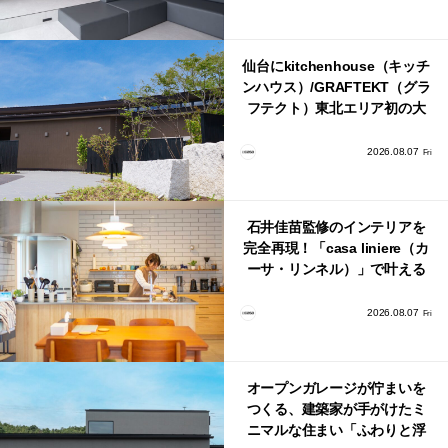
仙台にkitchenhouse（キッチ
ンハウス）/GRAFTEKT（グラ
フテクト）東北エリア初の大
型ショールームがオープン！
2026.08.07
Fri
石井佳苗監修のインテリアを
完全再現！「casa liniere（カ
ーサ・リンネル）」で叶える
北欧ナチュラルな部屋づく
り。
2026.08.07
Fri
オープンガレージが佇まいを
つくる、建築家が手がけたミ
ニマルな住まい「ふわりと浮