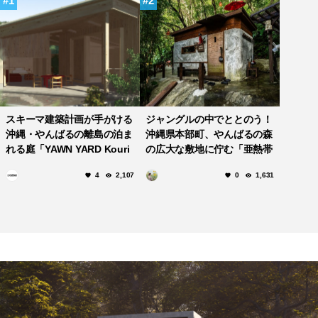
1
2
スキーマ建築計画が手がける
ジャングルの中でととのう！
沖縄・やんばるの離島の泊ま
沖縄県本部町、やんばるの森
れる庭「YAWN YARD Kouri
の広大な敷地に佇む「亜熱帯
Island」が2024年夏に開
サウナ」
4
2,107
0
1,631
業！