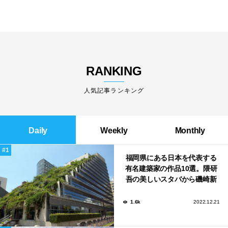
RANKING
人気記事ランキング
Daily
Weekly
Monthly
福岡県にある日本を代表する
有名建築家の作品10選。隈研
吾の美しいスタバから磯崎新
による鮨屋まで！
1.6k
2022.12.21