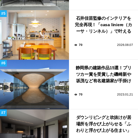
石井佳苗監修のインテリアを
完全再現！「casa liniere（カ
ーサ・リンネル）」で叶える
北欧ナチュラルな部屋づく
り。
70
2026.08.07
静岡県の建築作品15選！プリ
ツカー賞を受賞した磯崎新や
坂茂など有名建築家が手掛け
た美しい建築も多数！
70
2023.01.21
ダウンリビングと吹抜けが居
場所を浮かび上がらせる「ふ
わりと浮かび上がる住まい」
のLDKとインテリア