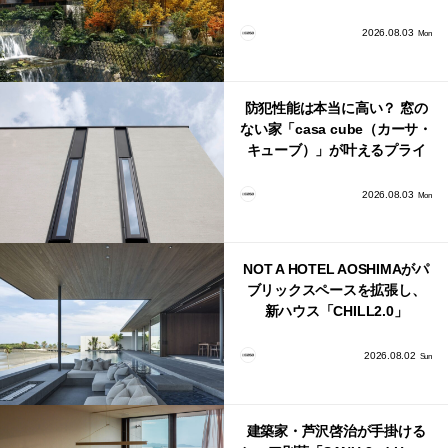
日本・海外同時に開始！
2026.08.03
Mon
防犯性能は本当に高い？ 窓の
ない家「casa cube（カーサ・
キューブ）」が叶えるプライ
バシーと安心感の正体
2026.08.03
Mon
NOT A HOTEL AOSHIMAがパ
ブリックスペースを拡張し、
新ハウス「CHILL2.0」
「COAST」が開業！
2026.08.02
Sun
建築家・芦沢啓治が手掛ける