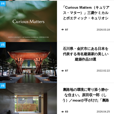
「Curious Matters（キュリア
ス・マター）」三菱ケミカル
とポエティック・キュリオシ
ティがタッグ。ミラノデザイ
ンウィーク2026で初出展
97
2026.03.18
石川県・金沢市にある日本を
代表する有名建築家の美しい
建築作品10選
87
2022.02.22
裏路地の環境に寄り添う静か
な住まい。原田収一郎（し
う）／moarが手がけた「裏路
地の家」
83
2026.04.25