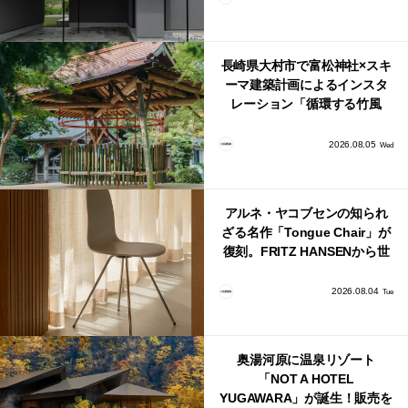
長崎県大村市で富松神社×スキ
ーマ建築計画によるインスタ
レーション「循環する竹風
鈴」が公開！
2026.08.05
Wed
アルネ・ヤコブセンの知られ
ざる名作「Tongue Chair」が
復刻。FRITZ HANSENから世
界で唯一、日本で発売開始！
2026.08.04
Tue
奥湯河原に温泉リゾート
「NOT A HOTEL
YUGAWARA」が誕生！販売を