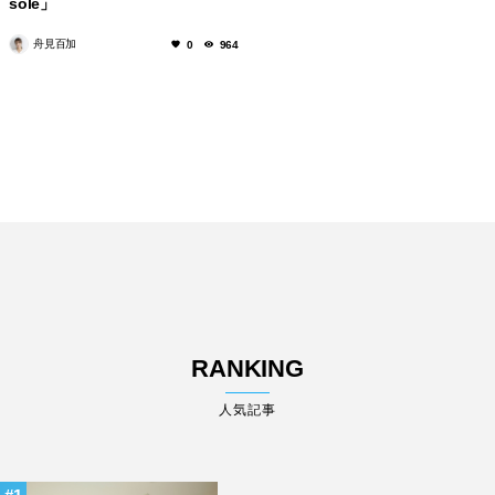
sole」
舟見百加
0
964
RANKING
人気記事