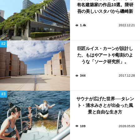
有名建築家の作品10選。隈研
吾の美しいスタバから磯崎新
による鮨屋まで！
1.4k
2022.12.21
巨匠ルイス・カーンが設計し
た、もはやアートや彫刻のよ
うな「ソーク研究所」。
344
2017.12.28
サウナが広げた世界──タレン
ト・清水みさとが出会った風
景と自由な生き方
109
2026.05.05