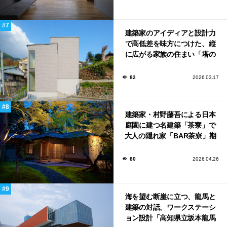
建築家のアイディアと設計力
で高低差を味方につけた、縦
に広がる家族の住まい「塔の
家」
82
2026.03.17
建築家・村野藤吾による日本
庭園に建つ名建築「茶寮」で
大人の隠れ家「BAR茶寮」期
日限定でOPEN！
80
2026.04.26
海を望む断崖に立つ、龍馬と
建築の対話。ワークステーシ
ョン設計「高知県立坂本龍馬