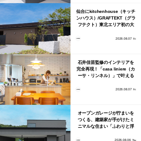
仙台にkitchenhouse（キッチ
ンハウス）/GRAFTEKT（グラ
フテクト）東北エリア初の大
型ショールームがオープン！
2026.08.07
Fri
石井佳苗監修のインテリアを
完全再現！「casa liniere（カ
ーサ・リンネル）」で叶える
北欧ナチュラルな部屋づく
り。
2026.08.07
Fri
オープンガレージが佇まいを
つくる、建築家が手がけたミ
ニマルな住まい「ふわりと浮
かび上がる住まい」
2026.08.06
Thu