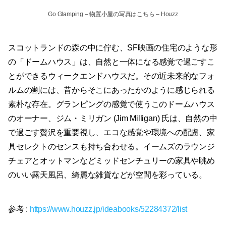
Go Glamping
–
物置小屋の写真はこちら
– Houzz
スコットランドの森の中に佇む、SF映画の住宅のような形
の「ドームハウス」は、自然と一体になる感覚で過ごすこ
とができるウィークエンドハウスだ。その近未来的なフォ
ルムの割には、昔からそこにあったかのように感じられる
素朴な存在。グランピングの感覚で使うこのドームハウス
のオーナー、ジム・ミリガン (Jim Milligan) 氏は、自然の中
で過ごす贅沢を重要視し、エコな感覚や環境への配慮、家
具セレクトのセンスも持ち合わせる。イームズのラウンジ
チェアとオットマンなどミッドセンチュリーの家具や眺め
のいい露天風呂、綺麗な雑貨などが空間を彩っている。
参考 :
https://www.houzz.jp/ideabooks/52284372/list