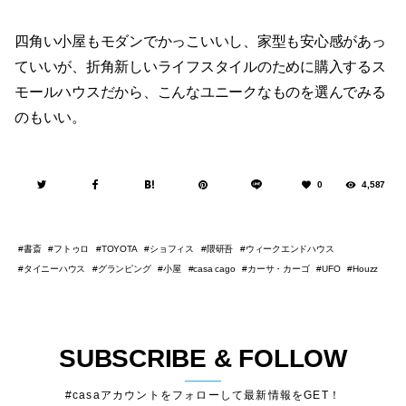
四角い小屋もモダンでかっこいいし、家型も安心感があっ
ていいが、折角新しいライフスタイルのために購入するス
モールハウスだから、こんなユニークなものを選んでみる
のもいい。
0
4,587
書斎
フトゥロ
ショフィス
隈研吾
ウィークエンドハウス
TOYOTA
タイニーハウス
グランピング
小屋
カーサ・カーゴ
casa cago
UFO
Houzz
SUBSCRIBE & FOLLOW
#casaアカウントをフォローして最新情報をGET！