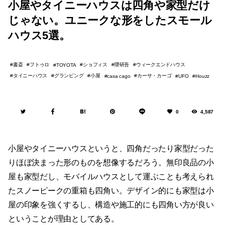
小屋やタイニーハウスは四角や家型だけ
じゃない。ユニークな形をしたスモール
ハウス5選。
書斎
フトゥロ
ショフィス
隈研吾
ウィークエンドハウス
TOYOTA
タイニーハウス
グランピング
小屋
カーサ・カーゴ
casa cago
UFO
Houzz
0
4,587
小屋やタイニーハウスというと、四角だったり家型だった
りほぼ決まった形のものを想像するだろう。無印良品の小
屋も家型だし、モバイルハウスとして運ぶことも考えられ
たスノーピークの重箱も四角い。デザイン的にも家型は小
屋の印象を強くするし、構造や施工的にも四角い方が良い
ということが理由としてある。