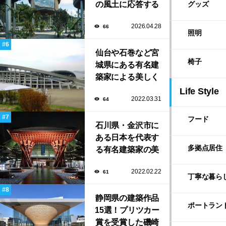
の風土に応答する
グッズ
建築「ARC」が完
2026.04.28
66
成！
照明
仙台や石巻など宮
椅子
城県にある有名建
築家による美しく
ユニークな建築作
Life Style
2022.03.31
64
品13選
フード
石川県・金沢市に
ある日本を代表す
多拠点居住
る有名建築家の美
しい建築作品10選
2022.02.22
61
丁寧な暮ら
静岡県の建築作品
ポートラン
15選！プリツカー
賞を受賞した磯崎