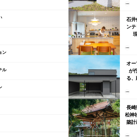
（グ
東北
い
型シ
石井
ンテ
現
lin
リン
ョン
える
ルな
オー
テル
が
る、
けた
ン
まい
か
長崎
松神
築計
ス
「