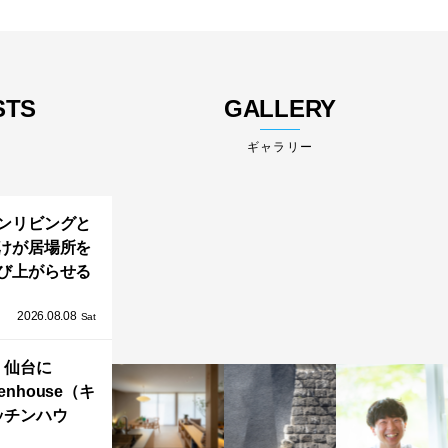
STS
GALLERY
ギャラリー
ンリビングと
けが居場所を
び上がらせる
わりと浮かび
2026.08.08
る住まい」の
Sat
Kとインテリア
仙台に
henhouse（キ
ッチンハウ
/GRAFTEKT