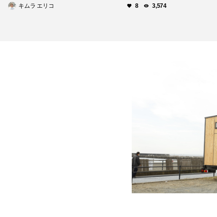
キムラ エリコ
8
3,574