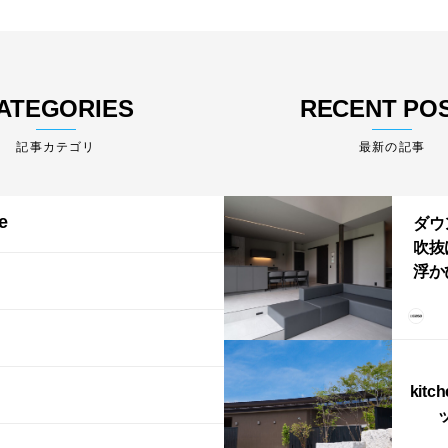
ATEGORIES
RECENT PO
最新の記事
e
ダウ
吹抜
浮か
「ふ
上が
LD
kitc
ス）