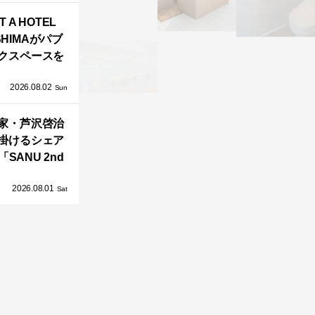
バシーと安心
T A HOTEL
感の正体
SHIMAがパブ
クスペースを
し、新ハウス
2026.08.02
HILL2.0」
Sun
OAST」が開
家・芦沢啓治
業！
掛けるシェア
SANU 2nd
Home Co-
2026.08.01
ers」、新拠点
Sat
AY 館山」が販
売開始