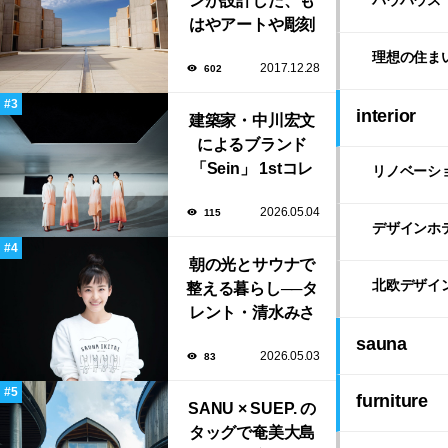
ンが設計した、も
バウハウス
はやアートや彫刻
のような「ソーク
理想の住ま
2017.12.28
602
研究所」。
interior
建築家・中川宏文
によるブランド
「Sein」 1stコレ
リノベーシ
クション展示会が
2026.05.04
115
表参道にて開催！
デザインホ
朝の光とサウナで
北欧デザイ
整える暮らし──タ
レント・清水みさ
とが大切にする“気
sauna
2026.05.03
83
持ちいい暮らし”
furniture
SANU × SUEP. の
タッグで奄美大島