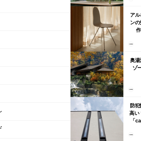
鈴
アル
ンの
作
Ch
FRI
ら世
奥湯
本
ゾー
YU
誕
本・
防犯
し
高い
「ca
ド
ー
ブ）