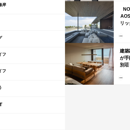
ライ
海岸
NO
AO
リッ
拡張
「C
グ
「C
建築
イフ
が手
別荘「
イフ
Own
「R
う
T