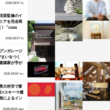
2026.08.07
ラフテクト）
Fri
エリア初の大
ョールームが
佳苗監修のイ
リアを完全再
オープン！
！「casa
iere（カーサ・
2026.08.07
ネル）」で叶
Fri
北欧ナチュラ
部屋づくり。
プンガレージ
佇まいをつく
建築家が手が
ミニマルな住
2026.08.06
「ふわりと浮
Thu
び上がる住ま
県大村市で富
い」
社×スキーマ建
画によるイン
タレーション
2026.08.05
循環する竹風
Wed