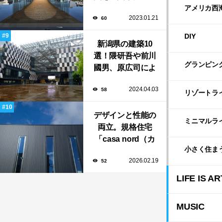
新や坂茂など有名
アメリカ西
2023.01.21
60
建築家が手掛けた
美しい建築も多
DIY
新潟県の建築10
数！
選！隈研吾や前川
グランピン
國男、原広司によ
る、地元地域に馴
2024.04.03
58
染む至極の建築揃
リゾートラ
い！
デザインと性能の
ミニマルラ
両立。規格住宅
「casa nord（カ
小さく住ま
ーサ・ノルド）」
2026.02.19
52
のスリット窓に隠
された、断熱と採
LIFE IS AR
光の秘密
MUSIC