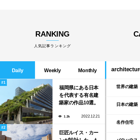
RANKING
C
人気記事ランキング
architectur
Daily
Weekly
Monthly
世界の建築
福岡県にある日本
を代表する有名建
築家の作品10選。
日本の建築
隈研吾の美しいス
2022.12.21
1.2k
タバから磯崎新に
名作住宅
よる鮨屋まで！
巨匠ルイス・カー