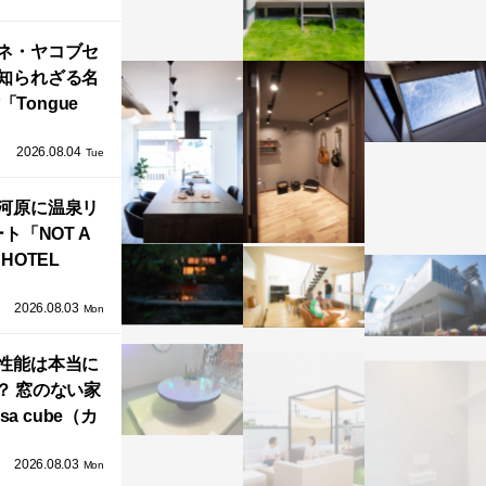
」が公開！
ネ・ヤコブセ
知られざる名
「Tongue
air」が復刻。
2026.08.04
TZ HANSENか
Tue
界で唯一、日
河原に温泉リ
で発売開始！
ト「NOT A
HOTEL
GAWARA」が
2026.08.03
生！販売を日
Mon
海外同時に開
性能は本当に
始！
？ 窓のない家
sa cube（カ
サ・キュー
2026.08.03
」が叶えるプ
Mon