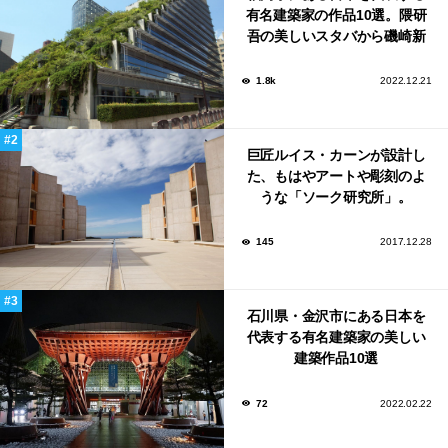
有名建築家の作品10選。隈研
吾の美しいスタバから磯崎新
による鮨屋まで！
1.8k
2022.12.21
巨匠ルイス・カーンが設計し
た、もはやアートや彫刻のよ
うな「ソーク研究所」。
145
2017.12.28
石川県・金沢市にある日本を
代表する有名建築家の美しい
建築作品10選
72
2022.02.22