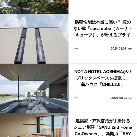
防犯性能は本当に高い？ 窓の
ない家「casa cube（カーサ・
キューブ）」が叶えるプライ
バシーと安心感の正体
2026.08.03
Mon
NOT A HOTEL AOSHIMAがパ
ブリックスペースを拡張し、
新ハウス「CHILL2.0」
「COAST」が開業！
2026.08.02
Sun
建築家・芦沢啓治が手掛ける
シェア別荘「SANU 2nd Home
Co-Owners」、新拠点「RAY