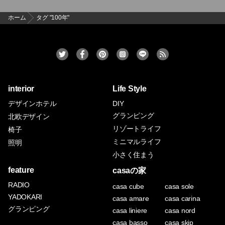
ホーム
タグ "100年"
interior
Life Style
デザインホテル
DIY
グランピング
北欧デザイン
リゾートライフ
椅子
ミニマルライフ
照明
小さく住まう
feature
casaの家
RADIO
casa cube
casa sole
YADOKARI
casa amare
casa carina
グランピング
casa liniere
casa nord
casa basso
casa skip