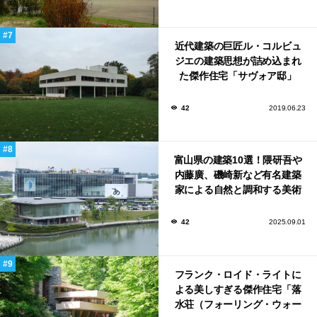
近代建築の巨匠ル・コルビュ
ジエの建築思想が詰め込まれ
た傑作住宅「サヴォア邸」
42
2019.06.23
富山県の建築10選！隈研吾や
内藤廣、磯崎新など有名建築
家による自然と調和する美術
館から、革新的な公共施設な
ど！
42
2025.09.01
フランク・ロイド・ライトに
よる美しすぎる傑作住宅「落
水荘（フォーリング・ウォー