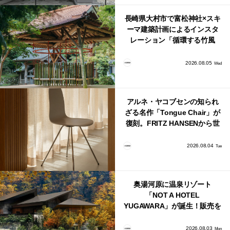
長崎県大村市で富松神社×スキ
ーマ建築計画によるインスタ
レーション「循環する竹風
鈴」が公開！
2026.08.05
Wed
アルネ・ヤコブセンの知られ
ざる名作「Tongue Chair」が
復刻。FRITZ HANSENから世
界で唯一、日本で発売開始！
2026.08.04
Tue
奥湯河原に温泉リゾート
「NOT A HOTEL
YUGAWARA」が誕生！販売を
日本・海外同時に開始！
2026.08.03
Mon