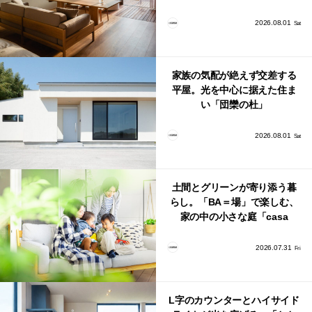
館山」が販売開始
2026.08.01
Sat
家族の気配が絶えず交差する
平屋。光を中心に据えた住ま
い「団欒の杜」
2026.08.01
Sat
土間とグリーンが寄り添う暮
らし。「BA＝場」で楽しむ、
家の中の小さな庭「casa
bago（カーサ・バーゴ）」
2026.07.31
Fri
L字のカウンターとハイサイド