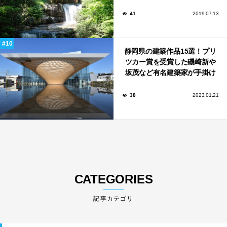
ター）」
41
2019.07.13
静岡県の建築作品15選！プリ
ツカー賞を受賞した磯崎新や
坂茂など有名建築家が手掛け
た美しい建築も多数！
38
2023.01.21
CATEGORIES