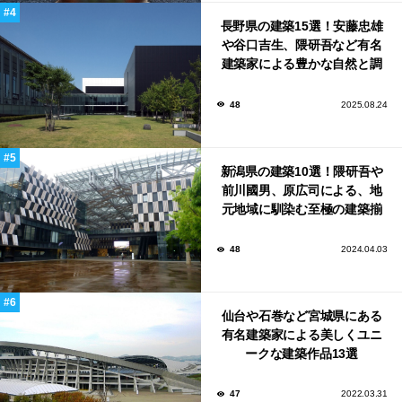
長野県の建築15選！安藤忠雄
や谷口吉生、隈研吾など有名
建築家による豊かな自然と調
和する美術館や公共施設！
48
2025.08.24
新潟県の建築10選！隈研吾や
前川國男、原広司による、地
元地域に馴染む至極の建築揃
い！
48
2024.04.03
仙台や石巻など宮城県にある
有名建築家による美しくユニ
ークな建築作品13選
47
2022.03.31