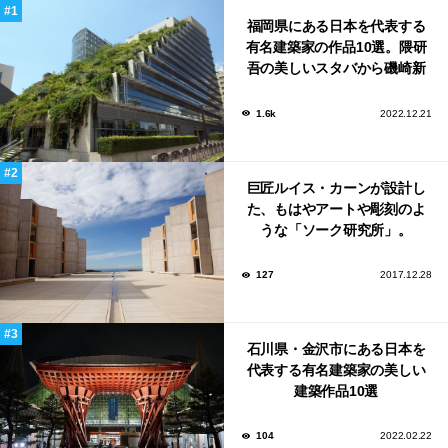
福岡県にある日本を代表する
有名建築家の作品10選。隈研
吾の美しいスタバから磯崎新
による鮨屋まで！
1.6k
2022.12.21
巨匠ルイス・カーンが設計し
た、もはやアートや彫刻のよ
うな「ソーク研究所」。
127
2017.12.28
石川県・金沢市にある日本を
代表する有名建築家の美しい
建築作品10選
104
2022.02.22