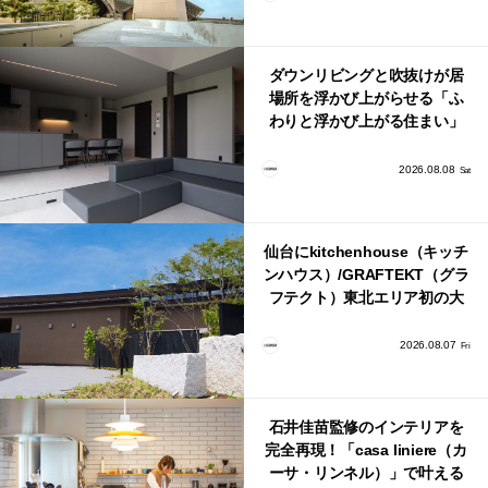
ダウンリビングと吹抜けが居
場所を浮かび上がらせる「ふ
わりと浮かび上がる住まい」
のLDKとインテリア
2026.08.08
Sat
仙台にkitchenhouse（キッチ
ンハウス）/GRAFTEKT（グラ
フテクト）東北エリア初の大
型ショールームがオープン！
2026.08.07
Fri
石井佳苗監修のインテリアを
完全再現！「casa liniere（カ
ーサ・リンネル）」で叶える