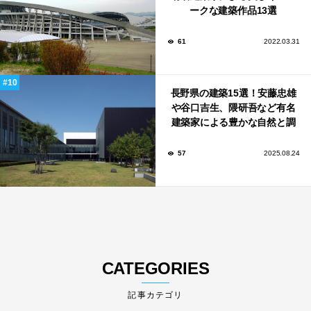
ークな建築作品13選
61
2022.03.31
長野県の建築15選！安藤忠雄
や谷口吉生、隈研吾など有名
建築家による豊かな自然と調
和する美術館や公共施設！
57
2025.08.24
CATEGORIES