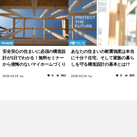
event
家づくり
安全安心の住まいに必須の構造設
あなたの住まいの耐震強度は本当
計が1日でわかる！無料セミナー
に十分？住宅、そして家族の暮ら
から後悔のないマイホームづくり
しを守る構造設計の基本とは!?
を始めませんか？
0
542
0
509
2024.03.19
2024.03.19
Tue
Tue