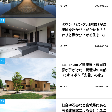
70
2023.01.21
ダウンリビングと吹抜けが居
場所を浮かび上がらせる「ふ
わりと浮かび上がる住まい」
のLDKとインテリア
67
2026.08.08
atelier umi／建築家・藤田時
彦が手がけた、琵琶湖の自然
に寄り添う「安曇川の家」
63
2026.05.06
仙台や石巻など宮城県にある
有名建築家による美しくユニ