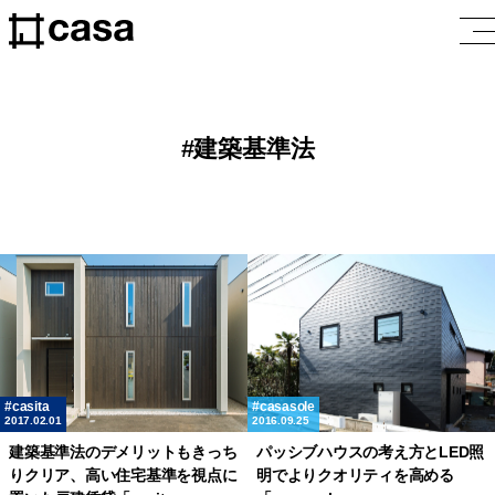
建築基準法
casita
casasole
2017.02.01
2016.09.25
建築基準法のデメリットもきっち
パッシブハウスの考え方とLED照
りクリア、高い住宅基準を視点に
明でよりクオリティを高める