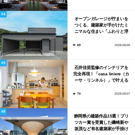
オープンガレージが佇まいを
つくる、建築家が手がけたミ
ニマルな住まい「ふわりと浮
かび上がる住まい」
89
2026.08.06
石井佳苗監修のインテリアを
完全再現！「casa liniere（カ
ーサ・リンネル）」で叶える
北欧ナチュラルな部屋づく
り。
70
2026.08.07
静岡県の建築作品15選！プリ
ツカー賞を受賞した磯崎新や
坂茂など有名建築家が手掛け
た美しい建築も多数！