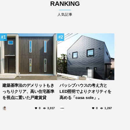
RANKING
人気記事
1
2
建築基準法のデメリットもき
パッシブハウスの考え方と
っちりクリア、高い住宅基準
LED照明でよりクオリティを
を視点に置いた戸建賃貸
高める「casa sole」。
「casita」
0
3,017
0
1,267