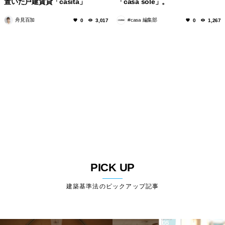
置いた戸建賃貸「casita」
「casa sole」。
舟見百加
#casa 編集部
0
3,017
0
1,267
PICK UP
建築基準法のピックアップ記事