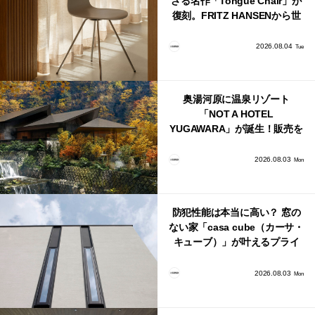
ざる名作「Tongue Chair」が
復刻。FRITZ HANSENから世
界で唯一、日本で発売開始！
2026.08.04
Tue
奥湯河原に温泉リゾート
「NOT A HOTEL
YUGAWARA」が誕生！販売を
日本・海外同時に開始！
2026.08.03
Mon
防犯性能は本当に高い？ 窓の
ない家「casa cube（カーサ・
キューブ）」が叶えるプライ
バシーと安心感の正体
2026.08.03
Mon