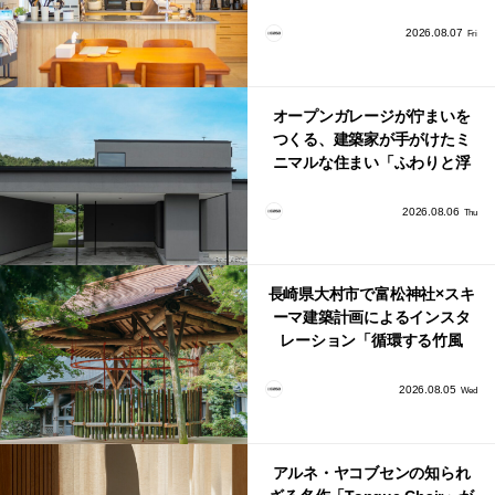
北欧ナチュラルな部屋づく
り。
2026.08.07
Fri
オープンガレージが佇まいを
つくる、建築家が手がけたミ
ニマルな住まい「ふわりと浮
かび上がる住まい」
2026.08.06
Thu
長崎県大村市で富松神社×スキ
ーマ建築計画によるインスタ
レーション「循環する竹風
鈴」が公開！
2026.08.05
Wed
アルネ・ヤコブセンの知られ