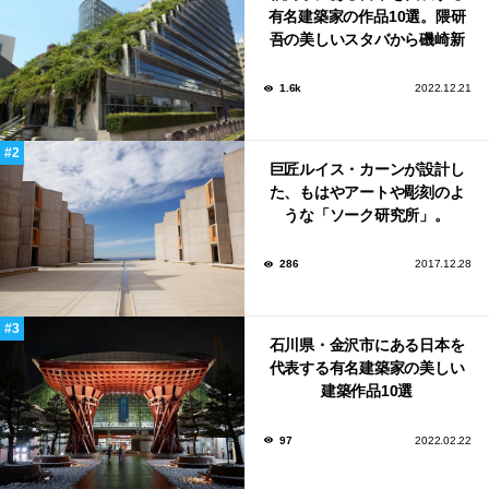
有名建築家の作品10選。隈研
吾の美しいスタバから磯崎新
による鮨屋まで！
1.6k
2022.12.21
巨匠ルイス・カーンが設計し
た、もはやアートや彫刻のよ
うな「ソーク研究所」。
286
2017.12.28
石川県・金沢市にある日本を
代表する有名建築家の美しい
建築作品10選
97
2022.02.22