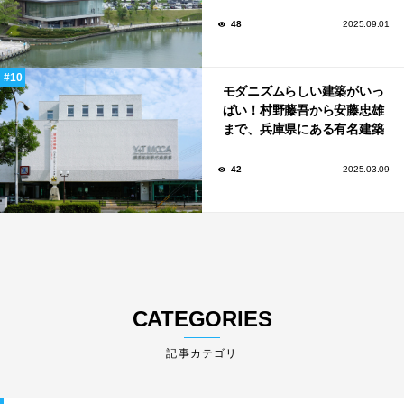
館から、革新的な公共施設な
ど！
48
2025.09.01
モダニズムらしい建築がいっ
ぱい！村野藤吾から安藤忠雄
まで、兵庫県にある有名建築
家が手がけた建築10選。
42
2025.03.09
CATEGORIES