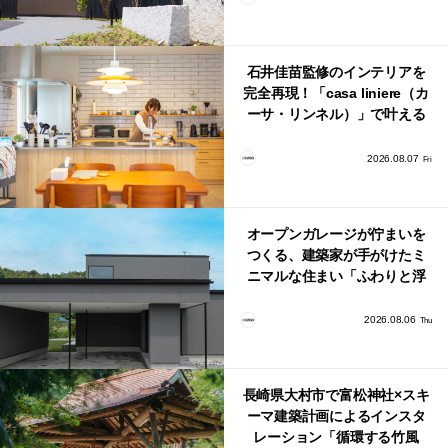
石井佳苗監修のインテリアを
完全再現！「casa liniere（カ
ーサ・リンネル）」で叶える
北欧ナチュラルな部屋づく
り。
2026.08.07
Fri
オープンガレージが佇まいを
つくる、建築家が手がけたミ
ニマルな住まい「ふわりと浮
かび上がる住まい」
2026.08.06
Thu
長崎県大村市で富松神社×スキ
ーマ建築計画によるインスタ
レーション「循環する竹風