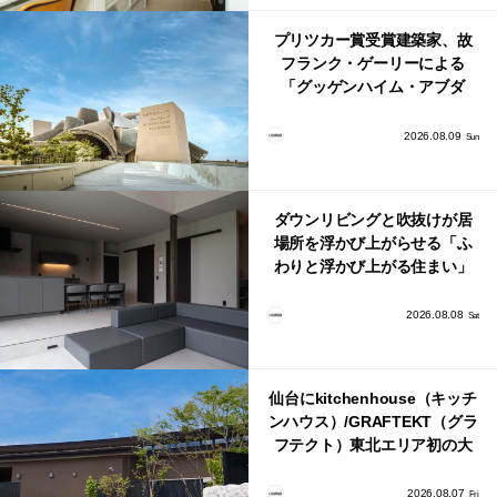
プリツカー賞受賞建築家、故
フランク・ゲーリーによる
「グッゲンハイム・アブダ
ビ」が2026年12月11日に開館
2026.08.09
Sun
ダウンリビングと吹抜けが居
場所を浮かび上がらせる「ふ
わりと浮かび上がる住まい」
のLDKとインテリア
2026.08.08
Sat
仙台にkitchenhouse（キッチ
ンハウス）/GRAFTEKT（グラ
フテクト）東北エリア初の大
型ショールームがオープン！
2026.08.07
Fri