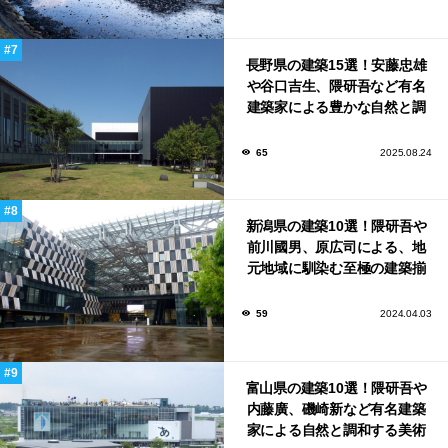
長野県の建築15選！安藤忠雄
や谷口吉生、隈研吾など有名
建築家による豊かな自然と調
和する美術館や公共施設！
65
2025.08.24
新潟県の建築10選！隈研吾や
前川國男、原広司による、地
元地域に馴染む至極の建築揃
い！
59
2024.04.03
富山県の建築10選！隈研吾や
内藤廣、磯崎新など有名建築
家による自然と調和する美術