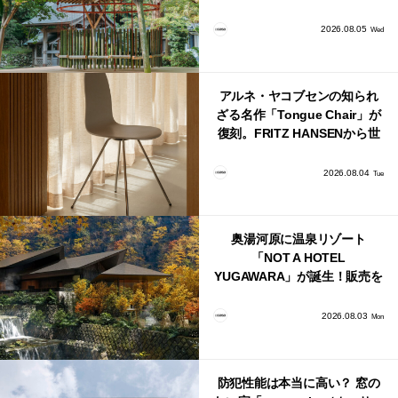
鈴」が公開！
2026.08.05
Wed
アルネ・ヤコブセンの知られ
ざる名作「Tongue Chair」が
復刻。FRITZ HANSENから世
界で唯一、日本で発売開始！
2026.08.04
Tue
奥湯河原に温泉リゾート
「NOT A HOTEL
YUGAWARA」が誕生！販売を
日本・海外同時に開始！
2026.08.03
Mon
防犯性能は本当に高い？ 窓の