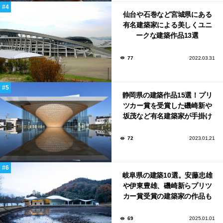
仙台や石巻など宮城県にある
有名建築家による美しくユニ
ークな建築作品13選
77
2022.03.31
静岡県の建築作品15選！プリ
ツカー賞を受賞した磯崎新や
坂茂など有名建築家が手掛け
た美しい建築も多数！
72
2023.01.21
岐阜県の建築10選。安藤忠雄
や伊東豊雄、磯崎新らプリツ
カー賞受賞の建築家の作品も
いっぱい！
69
2025.01.01