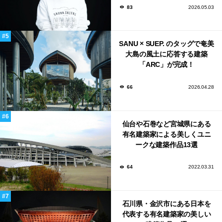
83
2026.05.03
SANU × SUEP. のタッグで奄美
大島の風土に応答する建築
「ARC」が完成！
66
2026.04.28
仙台や石巻など宮城県にある
有名建築家による美しくユニ
ークな建築作品13選
64
2022.03.31
石川県・金沢市にある日本を
代表する有名建築家の美しい