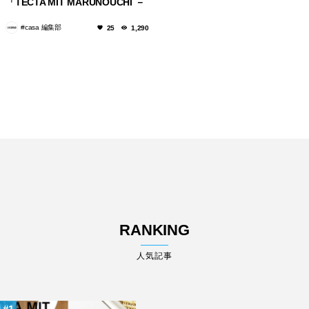
「TECTA MIT MARUNOUCHI －
バウハウスとテクタの名作家具展
#casa 編集部
25
1,290
－」が開催！
RANKING
人気記事