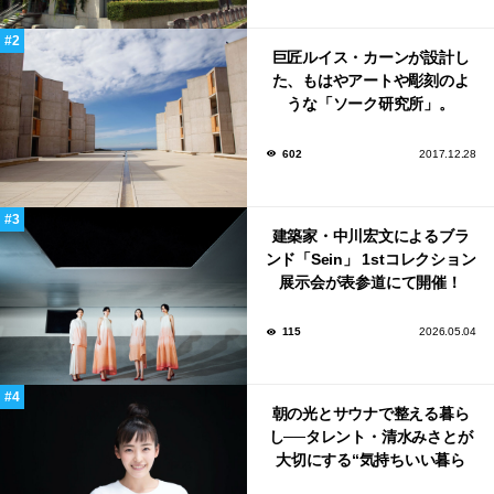
巨匠ルイス・カーンが設計し
た、もはやアートや彫刻のよ
うな「ソーク研究所」。
602
2017.12.28
建築家・中川宏文によるブラ
ンド「Sein」 1stコレクション
展示会が表参道にて開催！
115
2026.05.04
朝の光とサウナで整える暮ら
し──タレント・清水みさとが
大切にする“気持ちいい暮ら
し”