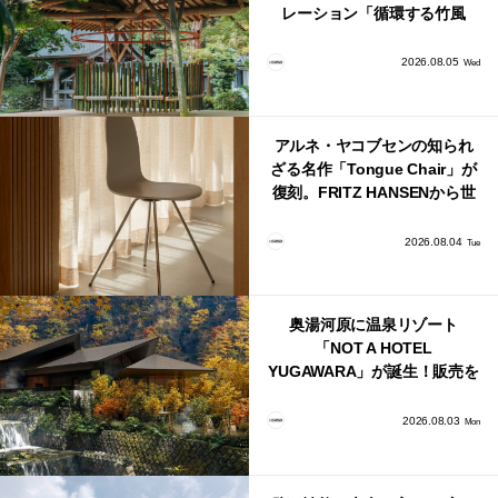
レーション「循環する竹風
鈴」が公開！
2026.08.05
Wed
アルネ・ヤコブセンの知られ
ざる名作「Tongue Chair」が
復刻。FRITZ HANSENから世
界で唯一、日本で発売開始！
2026.08.04
Tue
奥湯河原に温泉リゾート
「NOT A HOTEL
YUGAWARA」が誕生！販売を
日本・海外同時に開始！
2026.08.03
Mon