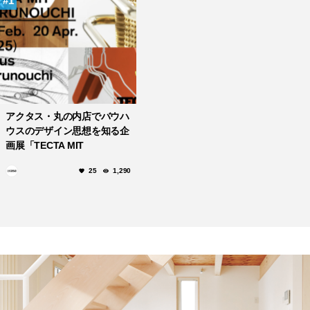
1
アクタス・丸の内店でバウハ
ウスのデザイン思想を知る企
画展「TECTA MIT
MARUNOUCHI －バウハウス
25
1,290
とテクタの名作家具展－」が
開催！