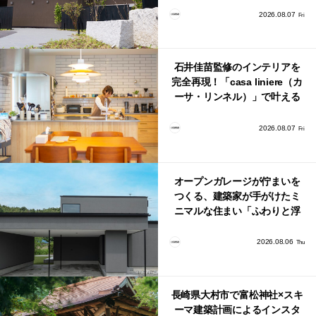
2026.08.07
Fri
石井佳苗監修のインテリアを
完全再現！「casa liniere（カ
ーサ・リンネル）」で叶える
北欧ナチュラルな部屋づく
り。
2026.08.07
Fri
オープンガレージが佇まいを
つくる、建築家が手がけたミ
ニマルな住まい「ふわりと浮
かび上がる住まい」
2026.08.06
Thu
長崎県大村市で富松神社×スキ
ーマ建築計画によるインスタ