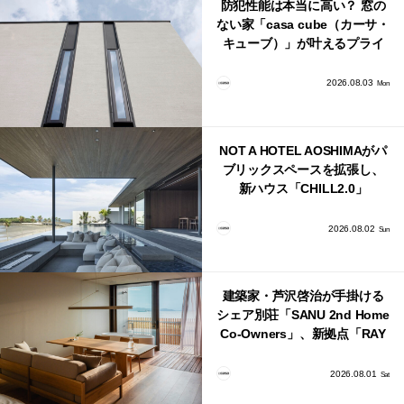
防犯性能は本当に高い？ 窓の
ない家「casa cube（カーサ・
キューブ）」が叶えるプライ
バシーと安心感の正体
2026.08.03
Mon
NOT A HOTEL AOSHIMAがパ
ブリックスペースを拡張し、
新ハウス「CHILL2.0」
「COAST」が開業！
2026.08.02
Sun
建築家・芦沢啓治が手掛ける
シェア別荘「SANU 2nd Home
Co-Owners」、新拠点「RAY
館山」が販売開始
2026.08.01
Sat