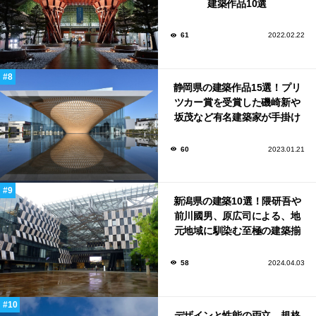
建築作品10選
61
2022.02.22
静岡県の建築作品15選！プリ
ツカー賞を受賞した磯崎新や
坂茂など有名建築家が手掛け
た美しい建築も多数！
60
2023.01.21
新潟県の建築10選！隈研吾や
前川國男、原広司による、地
元地域に馴染む至極の建築揃
い！
58
2024.04.03
デザインと性能の両立。規格