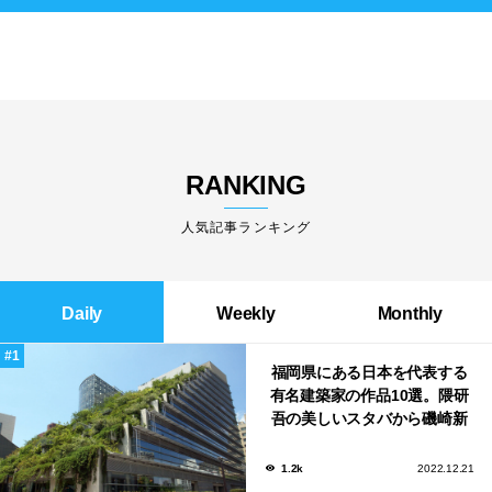
RANKING
人気記事ランキング
Daily
Weekly
Monthly
福岡県にある日本を代表する
有名建築家の作品10選。隈研
吾の美しいスタバから磯崎新
による鮨屋まで！
1.2k
2022.12.21