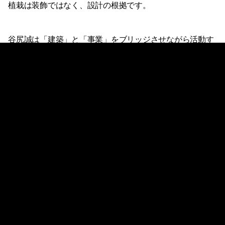
植栽は装飾ではなく、設計の根拠です。
谷尻誠は「建築」と「事業」をブリッジさせながら活動す
る建築家として知られています。「絶景不動産」
「DAICHI」「yado」など多分野での起業を重ねる一方、
設計と経営を横断する視点で建築の社会的役割を問い続け
てきた人物です。吉田愛はインテリアから住宅・複合施設
まで幅広いプロジェクトで受賞歴を持ちながら、空間プロ
デュースやインテリアスタイリングを事業の核とする「etc
inc.」を設立するなど、建築の枠を超えた活動を広げてい
ます。ふたりが共同主宰するSUPPOSE DESIGN OFFICE
としての設計は、こうした多層的な実践の蓄積の上に成り
立っています。