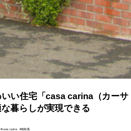
い住宅「casa carina（カー
適な暮らしが実現できる
南欧風
casa carina