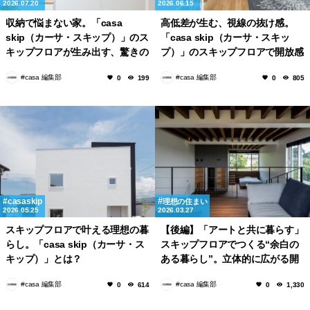
2026.07.20
2026.06.15
収納で悩まない家。「casa
高低差が生む、視線の抜け感。
skip（カーサ・スキップ）」のス
「casa skip（カーサ・スキッ
キップフロアが生み出す、驚きの
プ）」のスキップフロアで開放感
収納力
あふれる空間を手に入れる
#casa 編集部
#casa 編集部
0
199
0
805
casaskip
理想の住まい
2026.05.25
2026.03.27
スキップフロアで叶える理想の暮
【後編】「アートと共に暮らす」
らし。「casa skip（カーサ・ス
スキップフロアでつくる“余白の
キップ）」とは？
ある暮らし”。立体的に広がる開
放的な住宅
#casa 編集部
#casa 編集部
0
614
0
1,330