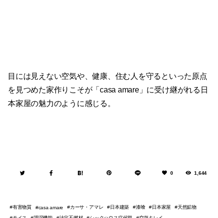
目には見えない空気や、健康、住む人を守るといった原点
を見つめた家作りこそが「casa amare」に受け継がれる日
本家屋の魅力のように感じる。
0
1,644
有害物質
カーサ・アマレ
日本建築
漆喰
日本家屋
天然鉱物
casa amare
モイス
調湿機能
法定不燃材
シックハウス症候群
空気キレイ