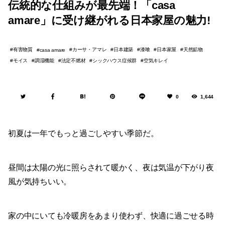
伝統的な仕組みが最先端！「casa
amare」に受け継がれる日本家屋の魅力!
有害物質
カーサ・アマレ
日本建築
漆喰
日本家屋
天然鉱物
casa amare
モイス
調湿機能
法定不燃材
シックハウス症候群
空気キレイ
0
1,644
初夏は一年でもっと過ごしやすい季節だ。
昼間は太陽の光に照らされて暖かく、夜は気温が下がり夜
風が気持ちいい。
家の中にいても冷暖房をあまり使わず、快適に過ごせる時