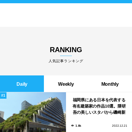
RANKING
人気記事ランキング
Daily
Weekly
Monthly
福岡県にある日本を代表する
有名建築家の作品10選。隈研
吾の美しいスタバから磯崎新
による鮨屋まで！
1.8k
2022.12.21