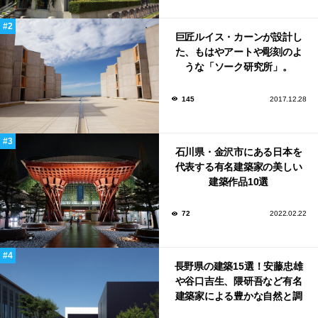
巨匠ルイス・カーンが設計し
た、もはやアートや彫刻のよ
うな「ソーク研究所」。
145
2017.12.28
石川県・金沢市にある日本を
代表する有名建築家の美しい
建築作品10選
72
2022.02.22
長野県の建築15選！安藤忠雄
や谷口吉生、隈研吾など有名
建築家による豊かな自然と調
和する美術館や公共施設！