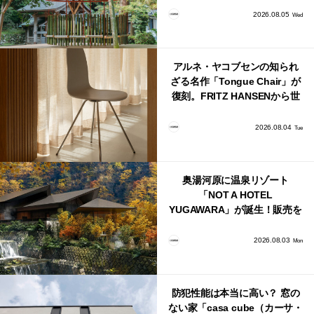
2026.08.05
Wed
アルネ・ヤコブセンの知られ
ざる名作「Tongue Chair」が
復刻。FRITZ HANSENから世
界で唯一、日本で発売開始！
2026.08.04
Tue
奥湯河原に温泉リゾート
「NOT A HOTEL
YUGAWARA」が誕生！販売を
日本・海外同時に開始！
2026.08.03
Mon
防犯性能は本当に高い？ 窓の
ない家「casa cube（カーサ・