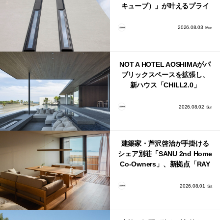
キューブ）」が叶えるプライ
バシーと安心感の正体
2026.08.03
Mon
NOT A HOTEL AOSHIMAがパ
ブリックスペースを拡張し、
新ハウス「CHILL2.0」
「COAST」が開業！
2026.08.02
Sun
建築家・芦沢啓治が手掛ける
シェア別荘「SANU 2nd Home
Co-Owners」、新拠点「RAY
館山」が販売開始
2026.08.01
Sat