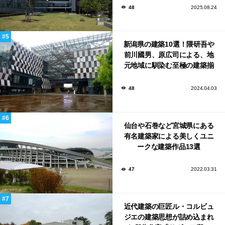
48
2025.08.24
新潟県の建築10選！隈研吾や
前川國男、原広司による、地
元地域に馴染む至極の建築揃
い！
48
2024.04.03
仙台や石巻など宮城県にある
有名建築家による美しくユニ
ークな建築作品13選
47
2022.03.31
近代建築の巨匠ル・コルビュ
ジエの建築思想が詰め込まれ