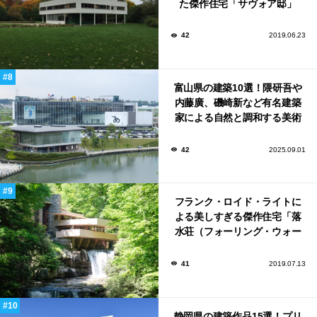
た傑作住宅「サヴォア邸」
42
2019.06.23
富山県の建築10選！隈研吾や
内藤廣、磯崎新など有名建築
家による自然と調和する美術
館から、革新的な公共施設な
ど！
42
2025.09.01
フランク・ロイド・ライトに
よる美しすぎる傑作住宅「落
水荘（フォーリング・ウォー
ター）」
41
2019.07.13
静岡県の建築作品15選！プリ