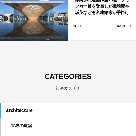
ツカー賞を受賞した磯崎新や
坂茂など有名建築家が手掛け
た美しい建築も多数！
38
2023.01.21
CATEGORIES
architecture
世界の建築