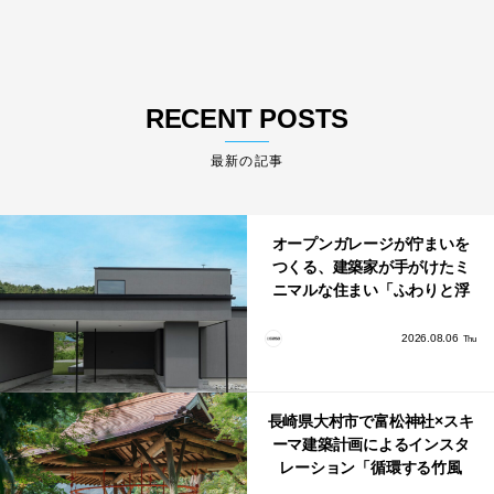
RECENT POSTS
最新の記事
オープンガレージが佇まいを
つくる、建築家が手がけたミ
ニマルな住まい「ふわりと浮
かび上がる住まい」
2026.08.06
Thu
長崎県大村市で富松神社×スキ
ーマ建築計画によるインスタ
レーション「循環する竹風
鈴」が公開！