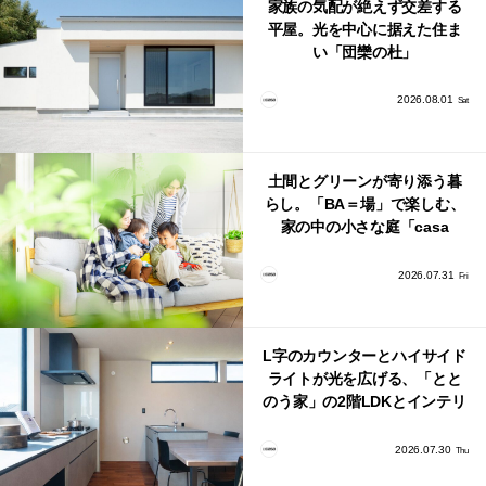
家族の気配が絶えず交差する
平屋。光を中心に据えた住ま
い「団欒の杜」
2026.08.01
Sat
土間とグリーンが寄り添う暮
らし。「BA＝場」で楽しむ、
家の中の小さな庭「casa
bago（カーサ・バーゴ）」
2026.07.31
Fri
L字のカウンターとハイサイド
ライトが光を広げる、「とと
のう家」の2階LDKとインテリ
ア
2026.07.30
Thu