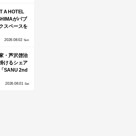
バシーと安心
T A HOTEL
感の正体
SHIMAがパブ
クスペースを
し、新ハウス
2026.08.02
HILL2.0」
Sun
OAST」が開
家・芦沢啓治
業！
掛けるシェア
SANU 2nd
Home Co-
2026.08.01
ers」、新拠点
Sat
AY 館山」が販
売開始