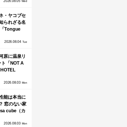
2026.08.05
循環する竹風
Wed
」が公開！
ネ・ヤコブセ
知られざる名
「Tongue
air」が復刻。
2026.08.04
TZ HANSENか
Tue
界で唯一、日
河原に温泉リ
で発売開始！
ト「NOT A
HOTEL
GAWARA」が
2026.08.03
生！販売を日
Mon
海外同時に開
性能は本当に
始！
？ 窓のない家
sa cube（カ
サ・キュー
2026.08.03
」が叶えるプ
Mon