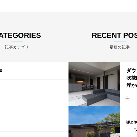
ATEGORIES
RECENT PO
最新の記事
e
ダウ
吹抜
浮か
「ふ
上が
LD
kitc
ス）