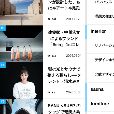
ンが設計した、も
バウハウス
はやアートや彫刻
のような「ソーク
理想の住ま
2017.12.28
602
研究所」。
interior
建築家・中川宏文
によるブランド
「Sein」 1stコレ
リノベーシ
クション展示会が
2026.05.04
115
表参道にて開催！
デザインホ
朝の光とサウナで
北欧デザイ
整える暮らし──タ
レント・清水みさ
とが大切にする“気
sauna
2026.05.03
83
持ちいい暮らし”
furniture
SANU × SUEP. の
タッグで奄美大島