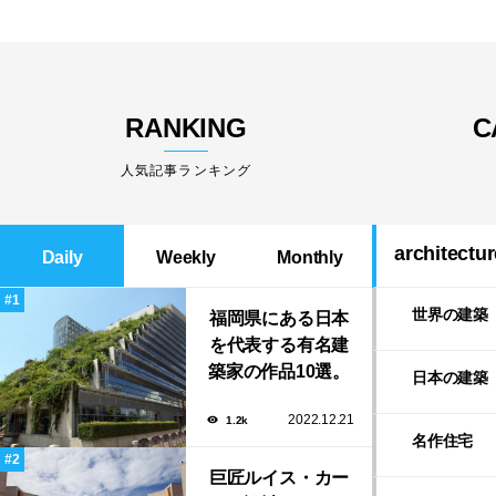
RANKING
C
人気記事ランキング
architectur
Daily
Weekly
Monthly
世界の建築
福岡県にある日本
を代表する有名建
築家の作品10選。
日本の建築
隈研吾の美しいス
2022.12.21
1.2k
タバから磯崎新に
名作住宅
よる鮨屋まで！
巨匠ルイス・カー