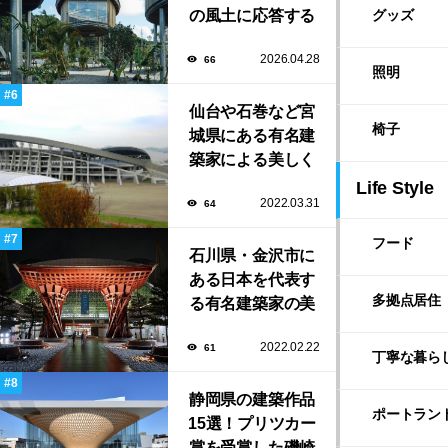
の風土に応答する
グッズ
建築「ARC」が完
2026.04.28
66
成！
照明
仙台や石巻など宮
椅子
城県にある有名建
築家による美しく
ユニークな建築作
Life Style
2022.03.31
64
品13選
フード
石川県・金沢市に
ある日本を代表す
多拠点居住
る有名建築家の美
しい建築作品10選
2022.02.22
61
丁寧な暮ら
静岡県の建築作品
ポートラン
15選！プリツカー
賞を受賞した磯崎