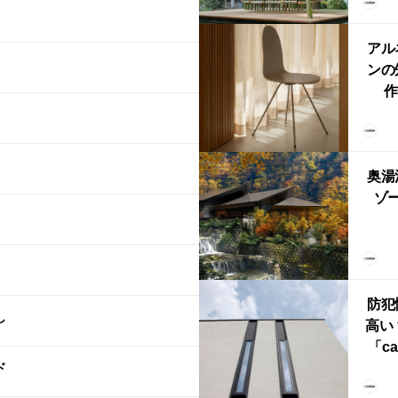
「
鈴
アル
ンの
作
Ch
FRI
ら世
奥湯
本
ゾー
YU
誕
本・
防犯
し
高い
「ca
ド
ー
ブ）