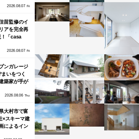
2026.08.07
ラフテクト）
Fri
エリア初の大
ョールームが
佳苗監修のイ
リアを完全再
オープン！
！「casa
iere（カーサ・
2026.08.07
ネル）」で叶
Fri
北欧ナチュラ
部屋づくり。
プンガレージ
佇まいをつく
建築家が手が
ミニマルな住
2026.08.06
「ふわりと浮
Thu
び上がる住ま
県大村市で富
い」
社×スキーマ建
画によるイン
タレーション