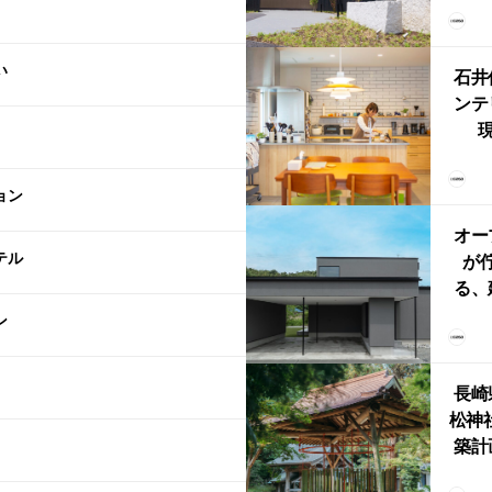
（グ
東北
い
型シ
石井
ンテ
現
lin
リン
ョン
える
ルな
オー
テル
が
る、
けた
ン
まい
か
長崎
松神
築計
ス