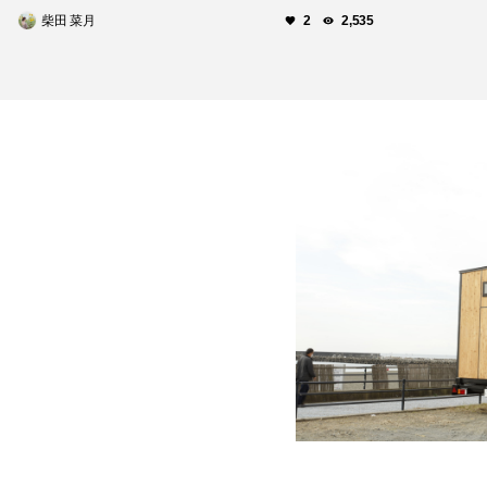
柴田 菜月
2
2,535