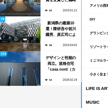
新や坂茂など有名
アメリカ西
2023.01.21
60
建築家が手掛けた
美しい建築も多
DIY
新潟県の建築10
数！
選！隈研吾や前川
グランピン
國男、原広司によ
る、地元地域に馴
2024.04.03
58
染む至極の建築揃
リゾートラ
い！
デザインと性能の
ミニマルラ
両立。規格住宅
「casa nord（カ
小さく住ま
ーサ・ノルド）」
2026.02.19
52
のスリット窓に隠
された、断熱と採
LIFE IS AR
光の秘密
MUSIC