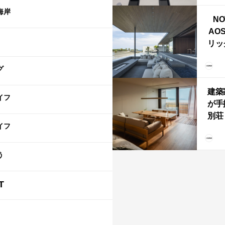
ライ
海岸
NO
AO
リッ
拡張
「C
グ
「C
建築
イフ
が手
別荘「
イフ
Own
「R
う
T