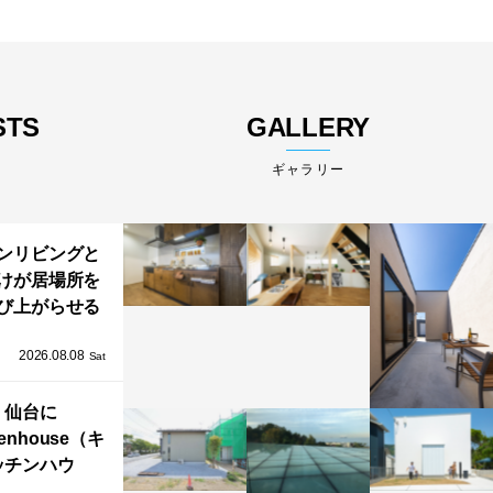
STS
GALLERY
ギャラリー
ンリビングと
けが居場所を
び上がらせる
わりと浮かび
2026.08.08
る住まい」の
Sat
Kとインテリア
仙台に
henhouse（キ
ッチンハウ
/GRAFTEKT