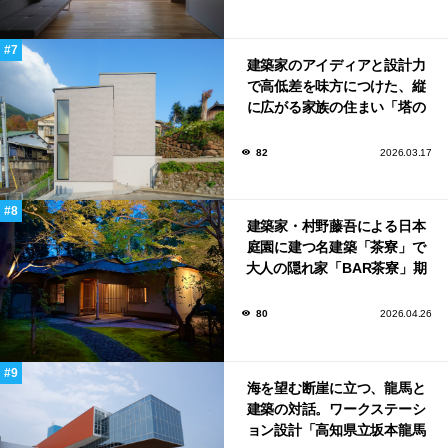
建築家のアイディアと設計力
で高低差を味方につけた、縦
に広がる家族の住まい「塔の
家」
82
2026.03.17
建築家・村野藤吾による日本
庭園に建つ名建築「茶寮」で
大人の隠れ家「BAR茶寮」期
日限定でOPEN！
80
2026.04.26
海を望む断崖に立つ、龍馬と
建築の対話。ワークステーシ
ョン設計「高知県立坂本龍馬