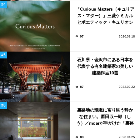
「Curious Matters（キュリア
ス・マター）」三菱ケミカル
とポエティック・キュリオシ
ティがタッグ。ミラノデザイ
ンウィーク2026で初出展
97
2026.03.18
石川県・金沢市にある日本を
代表する有名建築家の美しい
建築作品10選
87
2022.02.22
裏路地の環境に寄り添う静か
な住まい。原田収一郎（し
う）／moarが手がけた「裏路
地の家」
83
2026.04.25