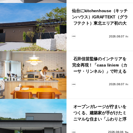
仙台にkitchenhouse（キッチ
ンハウス）/GRAFTEKT（グラ
フテクト）東北エリア初の大
型ショールームがオープン！
2026.08.07
Fri
石井佳苗監修のインテリアを
完全再現！「casa liniere（カ
ーサ・リンネル）」で叶える
北欧ナチュラルな部屋づく
り。
2026.08.07
Fri
オープンガレージが佇まいを
つくる、建築家が手がけたミ
ニマルな住まい「ふわりと浮
かび上がる住まい」
2026.08.06
Thu