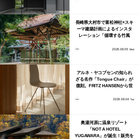
長崎県大村市で富松神社×スキ
ーマ建築計画によるインスタ
レーション「循環する竹風
鈴」が公開！
2026.08.05
Wed
アルネ・ヤコブセンの知られ
ざる名作「Tongue Chair」が
復刻。FRITZ HANSENから世
界で唯一、日本で発売開始！
2026.08.04
Tue
奥湯河原に温泉リゾート
「NOT A HOTEL
YUGAWARA」が誕生！販売を