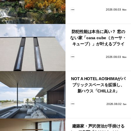
日本・海外同時に開始！
2026.08.03
Mon
防犯性能は本当に高い？ 窓の
ない家「casa cube（カーサ・
キューブ）」が叶えるプライ
バシーと安心感の正体
2026.08.03
Mon
NOT A HOTEL AOSHIMAがパ
ブリックスペースを拡張し、
新ハウス「CHILL2.0」
「COAST」が開業！
2026.08.02
Sun
建築家・芦沢啓治が手掛ける