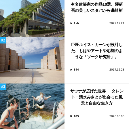
有名建築家の作品10選。隈研
吾の美しいスタバから磯崎新
による鮨屋まで！
1.4k
2022.12.21
巨匠ルイス・カーンが設計し
た、もはやアートや彫刻のよ
うな「ソーク研究所」。
344
2017.12.28
サウナが広げた世界──タレン
ト・清水みさとが出会った風
景と自由な生き方
109
2026.05.05