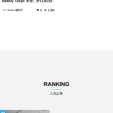
Bakery Tokyo ８分」が11月2日
に開業！
#casa 編集部
9
1,350
RANKING
人気記事