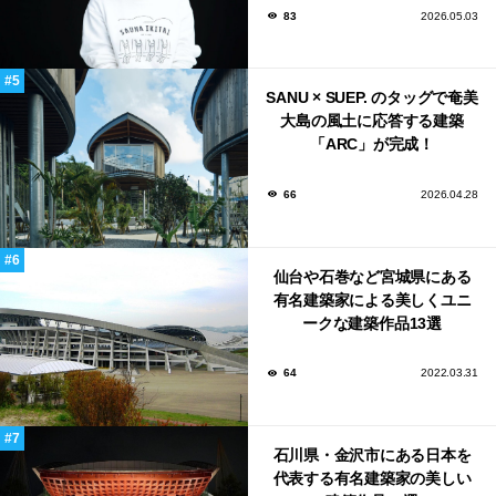
83
2026.05.03
SANU × SUEP. のタッグで奄美
大島の風土に応答する建築
「ARC」が完成！
66
2026.04.28
仙台や石巻など宮城県にある
有名建築家による美しくユニ
ークな建築作品13選
64
2022.03.31
石川県・金沢市にある日本を
代表する有名建築家の美しい