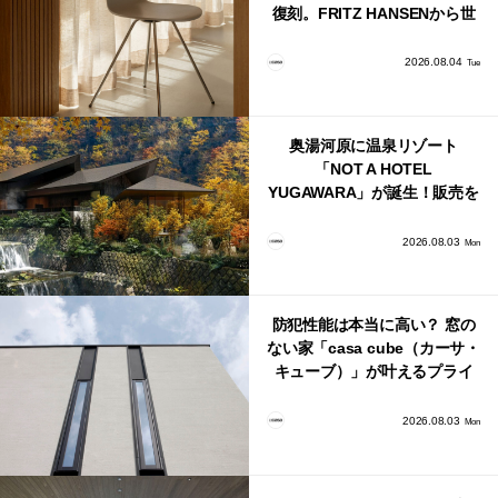
復刻。FRITZ HANSENから世
界で唯一、日本で発売開始！
2026.08.04
Tue
奥湯河原に温泉リゾート
「NOT A HOTEL
YUGAWARA」が誕生！販売を
日本・海外同時に開始！
2026.08.03
Mon
防犯性能は本当に高い？ 窓の
ない家「casa cube（カーサ・
キューブ）」が叶えるプライ
バシーと安心感の正体
2026.08.03
Mon