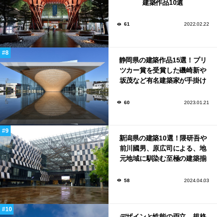
建築作品10選
61
2022.02.22
静岡県の建築作品15選！プリ
ツカー賞を受賞した磯崎新や
坂茂など有名建築家が手掛け
た美しい建築も多数！
60
2023.01.21
新潟県の建築10選！隈研吾や
前川國男、原広司による、地
元地域に馴染む至極の建築揃
い！
58
2024.04.03
デザインと性能の両立。規格