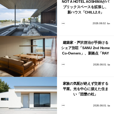
NOT A HOTEL AOSHIMAがパ
ブリックスペースを拡張し、
新ハウス「CHILL2.0」
「COAST」が開業！
2026.08.02
Sun
建築家・芦沢啓治が手掛ける
シェア別荘「SANU 2nd Home
Co-Owners」、新拠点「RAY
館山」が販売開始
2026.08.01
Sat
家族の気配が絶えず交差する
平屋。光を中心に据えた住ま
い「団欒の杜」
2026.08.01
Sat