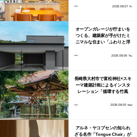
り。
2026.08.07
Fri
オープンガレージが佇まいを
つくる、建築家が手がけたミ
ニマルな住まい「ふわりと浮
かび上がる住まい」
2026.08.06
Thu
長崎県大村市で富松神社×スキ
ーマ建築計画によるインスタ
レーション「循環する竹風
鈴」が公開！
2026.08.05
Wed
アルネ・ヤコブセンの知られ
ざる名作「Tongue Chair」が