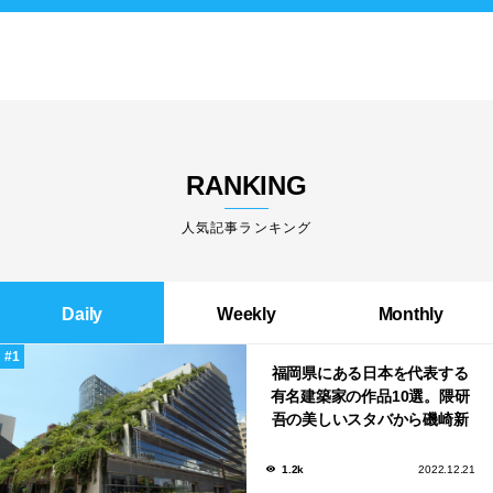
RANKING
人気記事ランキング
Daily
Weekly
Monthly
福岡県にある日本を代表する
有名建築家の作品10選。隈研
吾の美しいスタバから磯崎新
による鮨屋まで！
1.2k
2022.12.21