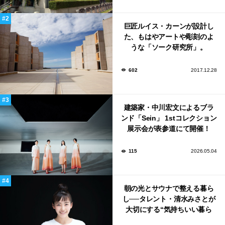
巨匠ルイス・カーンが設計し
た、もはやアートや彫刻のよ
うな「ソーク研究所」。
602
2017.12.28
建築家・中川宏文によるブラ
ンド「Sein」 1stコレクション
展示会が表参道にて開催！
115
2026.05.04
朝の光とサウナで整える暮ら
し──タレント・清水みさとが
大切にする“気持ちいい暮ら
し”