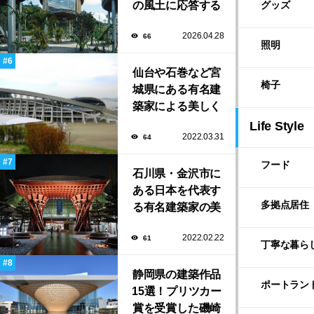
の風土に応答する
グッズ
建築「ARC」が完
2026.04.28
66
成！
照明
仙台や石巻など宮
椅子
城県にある有名建
築家による美しく
ユニークな建築作
Life Style
2022.03.31
64
品13選
フード
石川県・金沢市に
ある日本を代表す
多拠点居住
る有名建築家の美
しい建築作品10選
2022.02.22
61
丁寧な暮ら
静岡県の建築作品
ポートラン
15選！プリツカー
賞を受賞した磯崎