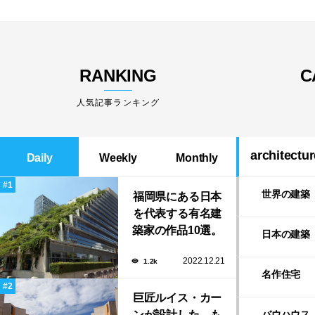
RANKING
C
人気記事ランキング
architectur
Daily
Weekly
Monthly
世界の建築
福岡県にある日本
を代表する有名建
築家の作品10選。
日本の建築
隈研吾の美しいス
2022.12.21
1.2k
タバから磯崎新に
名作住宅
よる鮨屋まで！
巨匠ルイス・カー
ンが設計した、も
バウハウス