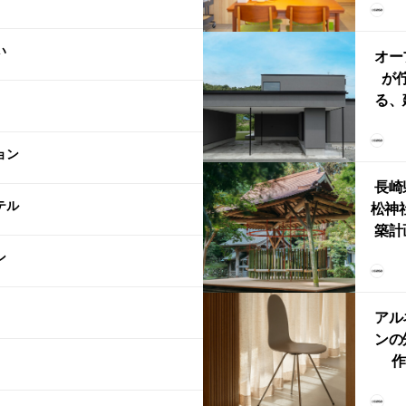
リン
える
い
ルな
オー
が
る、
けた
まい
ョン
か
長崎
テル
松神
築計
ス
ン
「
鈴
アル
ンの
作
Ch
FRI