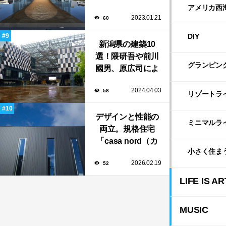
新や坂茂など有名
アメリカ西
2023.01.21
60
建築家が手掛けた
美しい建築も多
DIY
新潟県の建築10
数！
選！隈研吾や前川
グランピン
國男、原広司によ
る、地元地域に馴
2024.04.03
58
染む至極の建築揃
リゾートラ
い！
デザインと性能の
ミニマルラ
両立。規格住宅
「casa nord（カ
小さく住ま
ーサ・ノルド）」
2026.02.19
52
のスリット窓に隠
された、断熱と採
LIFE IS AR
光の秘密
MUSIC