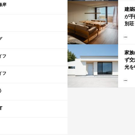
「C
海岸
建築
が手
別荘「
Own
グ
「R
家族
イフ
ず交
光を
イフ
住
う
T