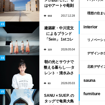
はやアートや彫刻
のような「ソーク
理想の住ま
2017.12.28
602
研究所」。
interior
建築家・中川宏文
によるブランド
「Sein」 1stコレ
リノベーシ
クション展示会が
2026.05.04
115
表参道にて開催！
デザインホ
朝の光とサウナで
北欧デザイ
整える暮らし──タ
レント・清水みさ
とが大切にする“気
sauna
2026.05.03
83
持ちいい暮らし”
furniture
SANU × SUEP. の
タッグで奄美大島