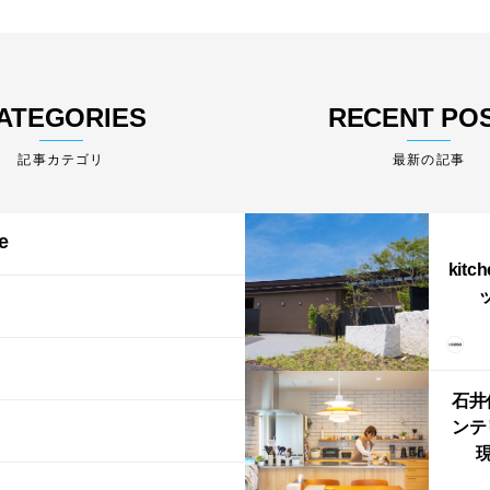
ATEGORIES
RECENT PO
最新の記事
e
kitc
ス）
（グ
東北
型シ
石井
ンテ
現
lin