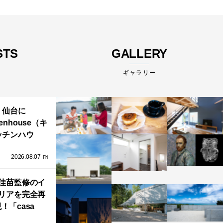
STS
GALLERY
ギャラリー
仙台に
henhouse（キ
ッチンハウ
/GRAFTEKT
2026.08.07
ラフテクト）
Fri
エリア初の大
ョールームが
佳苗監修のイ
リアを完全再
オープン！
！「casa
iere（カーサ・