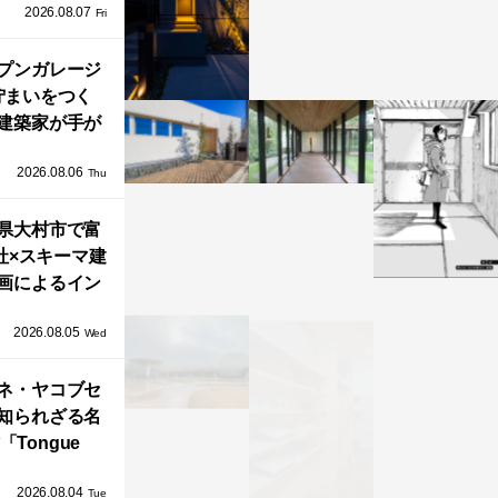
2026.08.07
ネル）」で叶
Fri
北欧ナチュラ
部屋づくり。
プンガレージ
佇まいをつく
建築家が手が
ミニマルな住
2026.08.06
「ふわりと浮
Thu
び上がる住ま
県大村市で富
い」
社×スキーマ建
画によるイン
タレーション
2026.08.05
循環する竹風
Wed
」が公開！
ネ・ヤコブセ
知られざる名
「Tongue
air」が復刻。
2026.08.04
TZ HANSENか
Tue