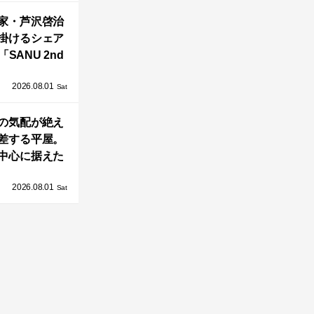
OAST」が開
家・芦沢啓治
業！
掛けるシェア
SANU 2nd
Home Co-
2026.08.01
ers」、新拠点
Sat
AY 館山」が販
の気配が絶え
売開始
差する平屋。
中心に据えた
まい「団欒の
2026.08.01
杜」
Sat