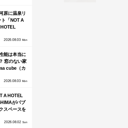
界で唯一、日
河原に温泉リ
で発売開始！
ト「NOT A
HOTEL
GAWARA」が
2026.08.03
生！販売を日
Mon
海外同時に開
性能は本当に
始！
？ 窓のない家
sa cube（カ
サ・キュー
2026.08.03
」が叶えるプ
Mon
バシーと安心
T A HOTEL
感の正体
SHIMAがパブ
クスペースを
し、新ハウス
2026.08.02
HILL2.0」
Sun