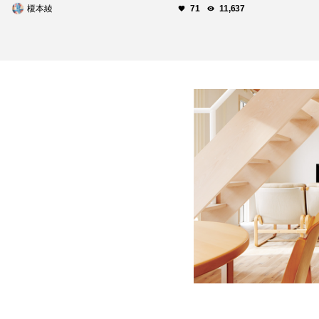
榎本綾
71
11,637