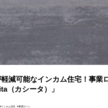
が軽減可能なインカム住宅！事業
ita（カシータ）」
インカム住宅
事業ローン