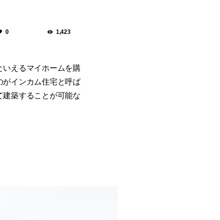
0
1,423
といえるマイホームを購
のがインカム住宅と呼ば
て建築することが可能な