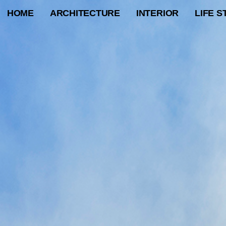
HOME
ARCHITECTURE
INTERIOR
LIFE S