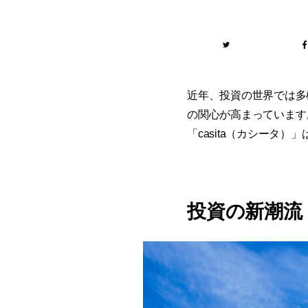
近年、投資の世界では多
の関心が高まっています
「casita（カシー
投資の新潮流！